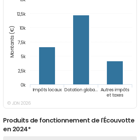
12,5k
Montants (€)
10k
7,5k
5k
2,5k
0k
Impôts locaux
Dotation globa…
Autres impôts
et taxes
© JDN 2026
Produits de fonctionnement de l'Écouvotte
en 2024*