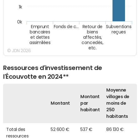
1k
0k
Emprunt
Fonds de c…
Retour de
Subventions
bancaires
biens
reçues
et dettes
affectés,
assimilées
concedés,
etc.
© JDN 2026
Ressources d'investissement de
l'Écouvotte en 2024**
Moyenne
Montant
villages de
Montant
par
moins de
habitant
250
habitants
Total des
52 600 €
537 €
86 130 €
ressources