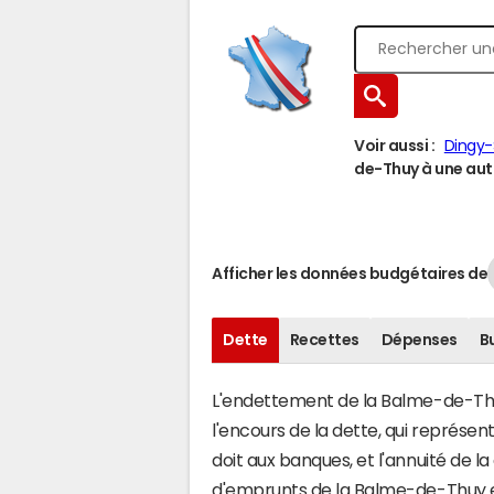
Voir aussi :
Dingy-
de-Thuy à une autr
Afficher les données budgétaires de
Dette
Recettes
Dépenses
B
L'endettement de la Balme-de-Thuy
l'encours de la dette, qui représ
doit aux banques, et l'annuité de l
d'emprunts de la Balme-de-Thuy 