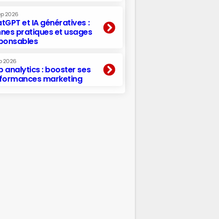
ep 2026
tGPT et IA génératives :
nes pratiques et usages
ponsables
p 2026
 analytics : booster ses
formances marketing