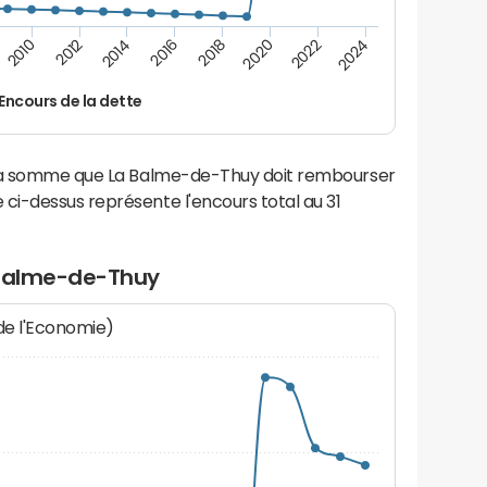
2022
2018
2014
2010
2024
2020
2016
2012
Encours de la dette
 la somme que La Balme-de-Thuy doit rembourser
i-dessus représente l'encours total au 31
 Balme-de-Thuy
 de l'Economie)