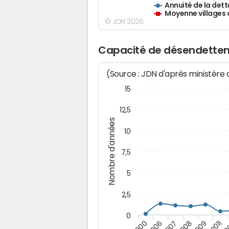
Annuité de la dett
Moyenne villages 
© JDN 2026
Capacité de désendette
(Source : JDN d'après ministère
15
12,5
Nombre d'années
10
7,5
5
2,5
0
2006
2009
2000
2008
2
2007
2011