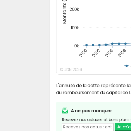
Montants (€)
200k
100k
0k
2000
2008
2006
2002
© JDN 2026
L'annuité de la dette représente 
du remboursement du capital de 
A ne pas manquer
Recevez nos astuces et bons plans 
Je m'