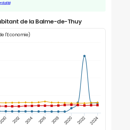
tialité
habitant de la Balme-de-Thuy
 de l'Economie)
2016
2014
2012
2010
2024
2022
2020
2018