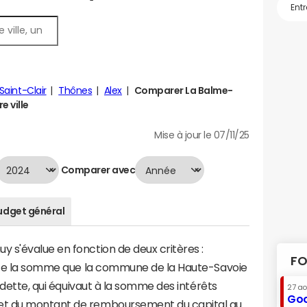
Saint-Clair
Thônes
Alex
Comparer La Balme-
e ville
Mise à jour le 07/11/25
Comparer avec
udget général
 s'évalue en fonction de deux critères :
FO
ente la somme que la commune de la Haute-Savoie
a dette, qui équivaut à la somme des intérêts
27 a
Goo
et du montant de remboursement du capital au