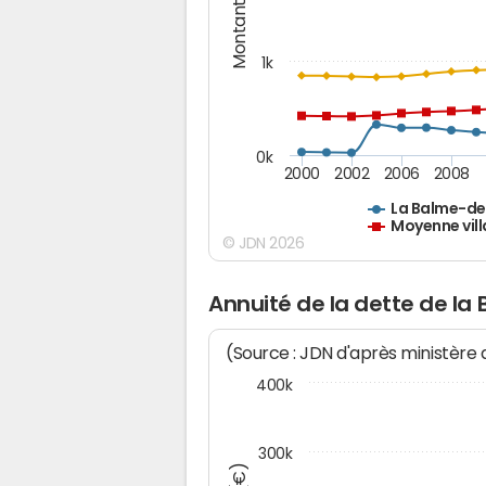
Montants (€)
1k
0k
2000
2002
2006
2008
La Balme-d
Moyenne vill
© JDN 2026
Annuité de la dette de l
(Source : JDN d'après ministère
400k
300k