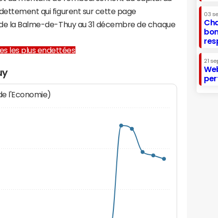
ndettement qui figurent sur cette page
03 s
Cha
re de la Balme-de-Thuy au 31 décembre de chaque
bon
res
lles les plus endettées
21 se
Web
uy
per
 de l'Economie)