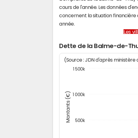
cours de l'année. Les données d'e
concernent la situation financiè
année.
Les vi
Dette de la Balme-de-Th
(Source : JDN d'après ministère
1 500k
Montants (€)
1 000k
500k