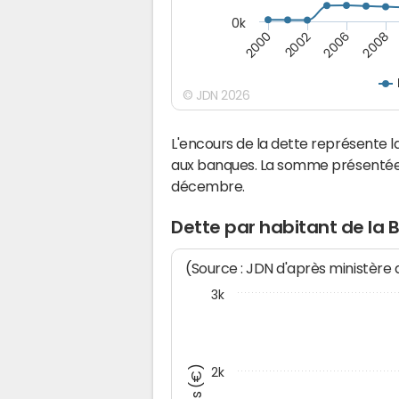
0k
2008
2002
2006
2000
© JDN 2026
L'encours de la dette représente
aux banques. La somme présentée c
décembre.
Dette par habitant de la
(Source : JDN d'après ministère
3k
2k