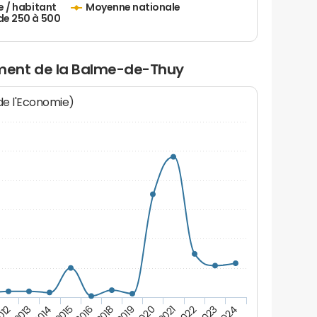
e / habitant
Moyenne nationale
de 250 à 500
ment de la Balme-de-Thuy
 de l'Economie)
2013
2016
2020
2023
012
2015
2019
2022
2014
2018
2021
2024