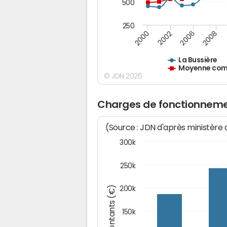
500
250
2000
2002
2006
2008
La Bussière
Moyenne comm
© JDN 2026
Charges de fonctionnemen
(Source : JDN d'après ministère
300k
250k
Montants (€)
200k
150k