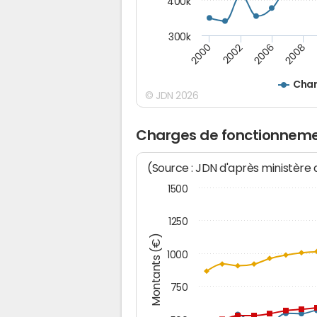
400k
300k
2000
2008
2006
2002
Char
© JDN 2026
Charges de fonctionnemen
(Source : JDN d'après ministère
1500
1250
Montants (€)
1000
750