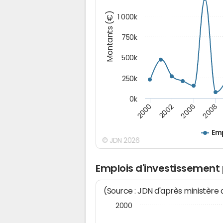
Montants (€)
1 000k
750k
500k
250k
0k
2008
2002
2006
2000
Emp
© JDN 2026
Emplois d'investissement 
(Source : JDN d'après ministère
2000