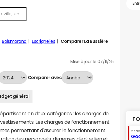
Boismorand
Escrignelles
Comparer La Bussière
Mise à jour le 07/11/25
Comparer avec
udget général
artissent en deux catégories : les charges de
FO
investissements. Les charges de fonctionnement
tes permettant d'assurer le fonctionnement
27 a
Goo
tion des personnels, dépenses d'entretien et