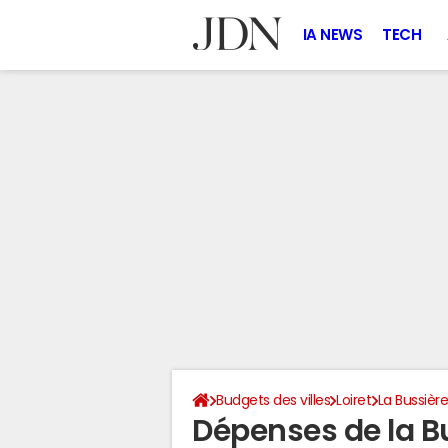
IA NEWS
TECH
Budgets des villes
Loiret
La Bussièr
Dépenses de la B