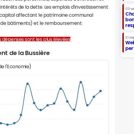
 intérêts de la dette. Les emplois d'investissement
03 s
Cha
capital affectant le patrimoine communal
bon
on de bâtiments) et le remboursement
res
21 se
les dépenses sont les plus élevées
Web
per
t de la Bussière
 de l'Economie)