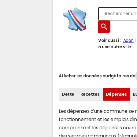
Voir aussi :
Adon
à une autre ville
Afficher les données budgétaires de
Dette
Recettes
Dépenses
B
Les dépenses d'une commune se rép
fonctionnement et les emplois d'
comprennent les dépenses couran
des services communaux (rémunéra