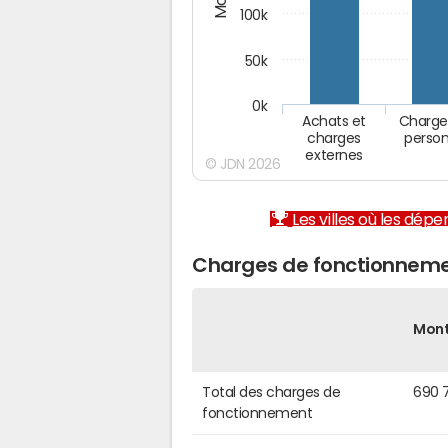
100k
50k
0k
Achats et
Charge
charges
person
externes
© JDN 2026
Les villes où les dép
Charges de fonctionnemen
Mon
Total des charges de
690 
fonctionnement