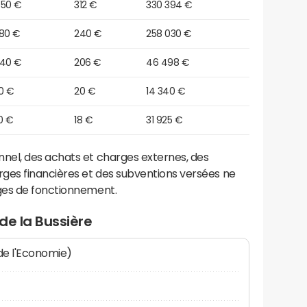
550 €
312 €
330 394 €
880 €
240 €
258 030 €
440 €
206 €
46 498 €
0 €
20 €
14 340 €
0 €
18 €
31 925 €
el, des achats et charges externes, des
ges financières et des subventions versées ne
ges de fonctionnement.
de la Bussière
 de l'Economie)