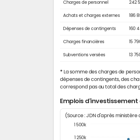
Charges de personnel
242 
Achats et charges externes
186 
Dépenses de contingents
160 
Charges financières
15 79
Subventions versées
13 75
*
La somme des charges de personn
dépenses de contingents, des char
correspond pas au total des char
Emplois d'investissement 
(Source : JDN d'après ministère
1 500k
1 250k