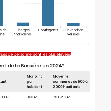
s de
Charges
Contingents
Subventions
nel
financières
versées
enses de personnel sont les plus élevées
t de la Bussière en 2024*
Montant
Moyenne
tant
par
communes de 500 à
habitant
2 000 habitants
700 €
888 €
783 493 €