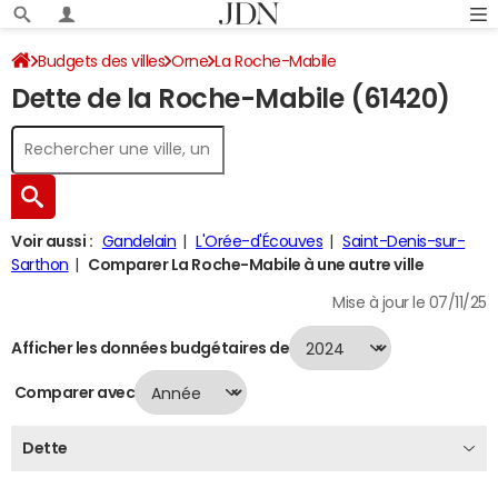
Budgets des villes
Orne
La Roche-Mabile
Dette de la Roche-Mabile (61420)
Dette au 31/12/2024
Voir aussi :
Gandelain
L'Orée-d'Écouves
Saint-Denis-sur-
Sarthon
Comparer La Roche-Mabile à une autre ville
Mise à jour le 07/11/25
Afficher les données budgétaires de
Comparer avec
Dette