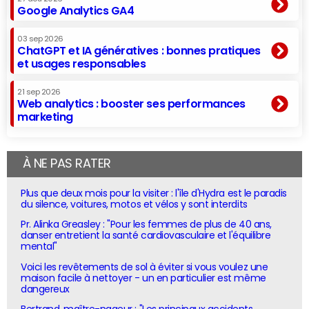
Google Analytics GA4
03 sep 2026
ChatGPT et IA génératives : bonnes pratiques
et usages responsables
21 sep 2026
Web analytics : booster ses performances
marketing
À NE PAS RATER
Plus que deux mois pour la visiter : l'île d'Hydra est le paradis
du silence, voitures, motos et vélos y sont interdits
Pr. Alinka Greasley : "Pour les femmes de plus de 40 ans,
danser entretient la santé cardiovasculaire et l'équilibre
mental"
Voici les revêtements de sol à éviter si vous voulez une
maison facile à nettoyer - un en particulier est même
dangereux
Bertrand, maître-nageur : "Les principaux accidents