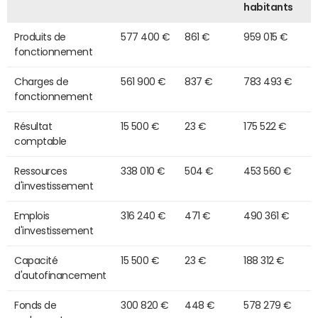
habitants
Produits de
577 400 €
861 €
959 015 €
fonctionnement
Charges de
561 900 €
837 €
783 493 €
fonctionnement
Résultat
15 500 €
23 €
175 522 €
comptable
Ressources
338 010 €
504 €
453 560 €
d'investissement
Emplois
316 240 €
471 €
490 361 €
d'investissement
Capacité
15 500 €
23 €
188 312 €
d'autofinancement
Fonds de
300 820 €
448 €
578 279 €