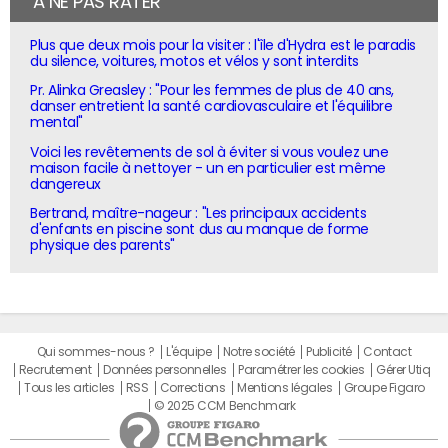
À NE PAS RATER
Plus que deux mois pour la visiter : l'île d'Hydra est le paradis
du silence, voitures, motos et vélos y sont interdits
Pr. Alinka Greasley : "Pour les femmes de plus de 40 ans,
danser entretient la santé cardiovasculaire et l'équilibre
mental"
Voici les revêtements de sol à éviter si vous voulez une
maison facile à nettoyer - un en particulier est même
dangereux
Bertrand, maître-nageur : "Les principaux accidents
d'enfants en piscine sont dus au manque de forme
physique des parents"
Qui sommes-nous ?
L'équipe
Notre société
Publicité
Contact
Recrutement
Données personnelles
Paramétrer les cookies
Gérer Utiq
Tous les articles
RSS
Corrections
Mentions légales
Groupe Figaro
© 2025 CCM Benchmark