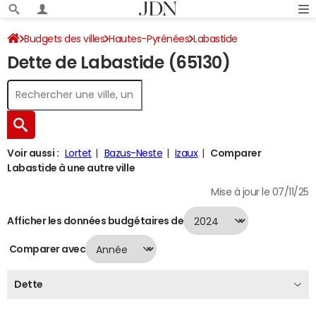
Budgets des villes
Hautes-Pyrénées
Labastide
Dette de Labastide (65130)
Dette au 31/12/2024
Voir aussi :
Lortet
Bazus-Neste
Izaux
Comparer
Labastide à une autre ville
Mise à jour le 07/11/25
Afficher les données budgétaires de
Comparer avec
Dette