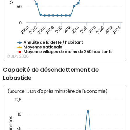
50
0
2014
2008
2000
2024
2018
2012
2006
2022
2016
2010
2002
2020
Annuité de la dette / habitant
Moyenne nationale
Moyenne villages de moins de 250 habitants
© JDN 2026
Capacité de désendettement de
Labastide
(Source : JDN d'après ministère de l'Economie)
12,5
10
7,5