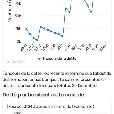
Montants (€)
75k
50k
25k
0k
2024
2002
2010
2016
2022
2000
2008
2014
2020
2006
2012
2018
Encours de la dette
© JDN 2026
L'encours de la dette représente la somme que Labastide
doit rembourser aux banques. La somme présentée ci-
dessus représente l'encours total au 31 décembre.
Dette par habitant de Labastide
(Source : JDN d'après ministère de l'Economie)
1250