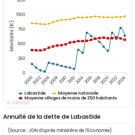
1000
Montants (€)
750
500
250
0
2018
2002
2022
2008
2012
2016
2000
2020
2006
2024
2010
2014
Labastide
Moyenne nationale
Moyenne villages de moins de 250 habitants
© JDN 2026
Annuité de la dette de Labastide
(Source : JDN d'après ministère de l'Economie)