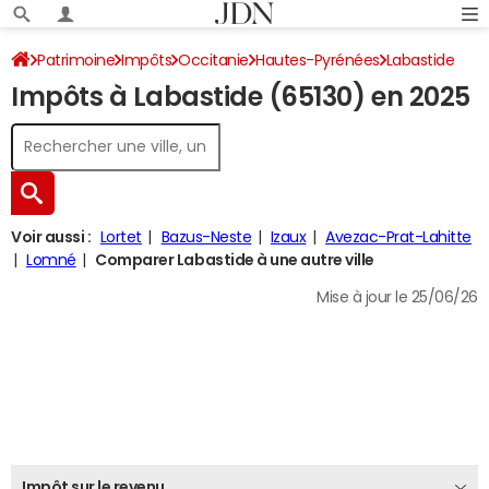
Patrimoine
Impôts
Occitanie
Hautes-Pyrénées
Labastide
Impôts à Labastide (65130) en 2025
Impôt sur le revenu
Voir aussi :
Lortet
Bazus-Neste
Izaux
Avezac-Prat-Lahitte
Lomné
Comparer Labastide à une autre ville
Mise à jour le 25/06/26
Impôt sur le revenu