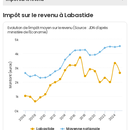
Impôt sur le revenu à Labastide
Evolution de l'impôt moyen sur le revenu (Source : JDN d'après
ministère de l'Economie)
5k
4k
Montant (euros)
3k
2k
1k
0k
2014
2024
2010
2020
2012
2022
2006
2016
2008
2018
Labastide
Moyenne nationale