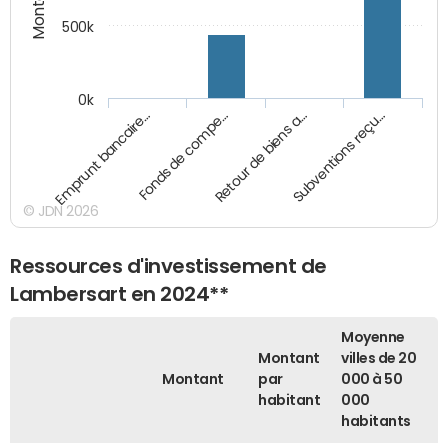
500k
0k
Emprunt bancaire…
Fonds de compe…
Retour de biens a…
Subventions reçu…
© JDN 2026
Ressources d'investissement de
Lambersart en 2024**
Moyenne
Montant
villes de 20
Montant
par
000 à 50
habitant
000
habitants