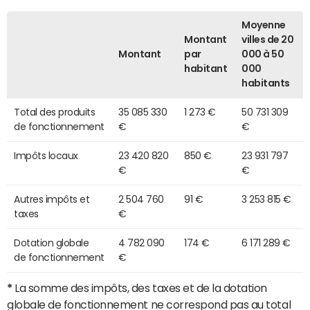
Moyenne
Montant
villes de 20
Montant
par
000 à 50
habitant
000
habitants
Total des produits
35 085 330
1 273 €
50 731 309
de fonctionnement
€
€
Impôts locaux
23 420 820
850 €
23 931 797
€
€
Autres impôts et
2 504 760
91 €
3 253 815 €
taxes
€
Dotation globale
4 782 090
174 €
6 171 289 €
de fonctionnement
€
*
La somme des impôts, des taxes et de la dotation
globale de fonctionnement ne correspond pas au total