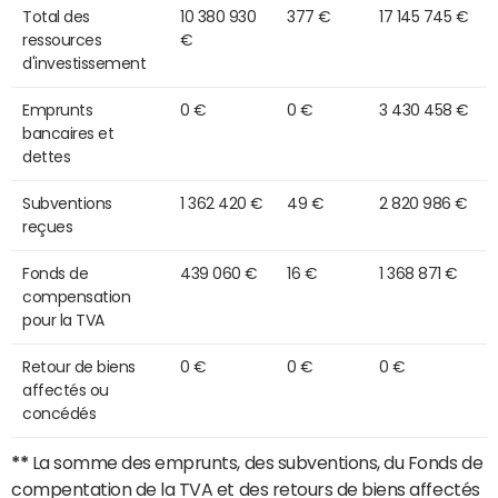
Total des
10 380 930
377 €
17 145 745 €
ressources
€
d'investissement
Emprunts
0 €
0 €
3 430 458 €
bancaires et
dettes
Subventions
1 362 420 €
49 €
2 820 986 €
reçues
Fonds de
439 060 €
16 €
1 368 871 €
compensation
pour la TVA
Retour de biens
0 €
0 €
0 €
affectés ou
concédés
**
La somme des emprunts, des subventions, du Fonds de
compentation de la TVA et des retours de biens affectés