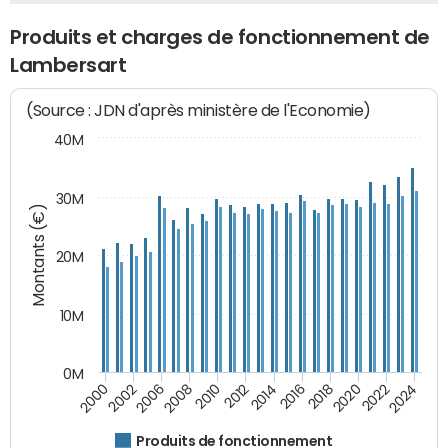
Produits et charges de fonctionnement de
Lambersart
(Source : JDN d'après ministère de l'Economie)
40M
30M
Montants (€)
20M
10M
0M
2018
2002
2022
2008
2012
2016
2000
2020
2006
2024
2010
2014
Produits de fonctionnement