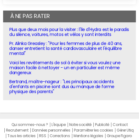
À NE PAS RATER
Plus que deux mois pour la visiter : l'île d'Hydra est le paradis
du silence, voitures, motos et vélos y sont interdits
Pr. Alinka Greasley : "Pour les femmes de plus de 40 ans,
danser entretient la santé cardiovasculaire et l'équilibre
mental"
Voici les revêtements de sol à éviter si vous voulez une
maison facile à nettoyer - un en particulier est même
dangereux
Bertrand, maître-nageur : "Les principaux accidents
d'enfants en piscine sont dus au manque de forme
physique des parents"
Qui sommes-nous ?
L'équipe
Notre société
Publicité
Contact
Recrutement
Données personnelles
Paramétrer les cookies
Gérer Utiq
Tous les articles
RSS
Corrections
Mentions légales
Groupe Figaro