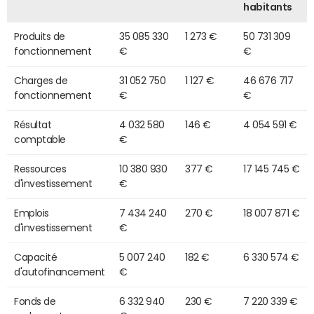
habitants
Produits de
35 085 330
1 273 €
50 731 309
fonctionnement
€
€
Charges de
31 052 750
1 127 €
46 676 717
fonctionnement
€
€
Résultat
4 032 580
146 €
4 054 591 €
comptable
€
Ressources
10 380 930
377 €
17 145 745 €
d'investissement
€
Emplois
7 434 240
270 €
18 007 871 €
d'investissement
€
Capacité
5 007 240
182 €
6 330 574 €
d'autofinancement
€
Fonds de
6 332 940
230 €
7 220 339 €