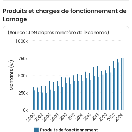
Produits et charges de fonctionnement de
Larnage
(Source : JDN d'après ministère de l'Economie)
1 000k
750k
Montants (€)
500k
250k
0k
2016
2014
2012
2010
2008
2006
2002
2000
2024
2022
2020
2018
Produits de fonctionnement