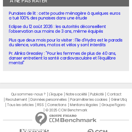
À NE PAS RATER
Punaises de lit : cette poudre ménagère à quelques euros
a tué 100% des punaises dans une étude
Eclipse du 12 août 2026 : les autorités déconseillent
l'observation aux moins de 3 ans, même équipés
Plus que deux mois pour la visiter : l'île d'Hydra est le paradis
du silence, voitures, motos et vélos y sont interdits
Pr. Alinka Greasley : "Pour les femmes de plus de 40 ans,
danser entretient la santé cardiovasculaire et l'équilibre
mental"
Qui sommes-nous ?
L'équipe
Notre société
Publicité
Contact
Recrutement
Données personnelles
Paramétrer les cookies
Gérer Utiq
Tous les articles
RSS
Corrections
Mentions légales
Groupe Figaro
© 2025 CCM Benchmark