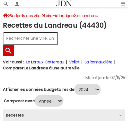
Budgets des villes
Loire-Atlantique
Le Landreau
Recettes du Landreau (44430)
Recettes 2024
Voir aussi :
Le Loroux-Bottereau
Vallet
La Remaudière
Comparer Le Landreau à une autre ville
Mise à jour le 07/11/25
Afficher les données budgétaires de
Comparer avec
Recettes