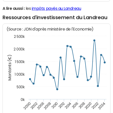
A lire aussi :
les
impôts payés au Landreau
Ressources d'investissement du Landreau
(Source : JDN d'après ministère de l'Economie)
2 500k
2 000k
Montants (€)
1 500k
1 000k
500k
0k
2014
2008
2000
2024
2018
2012
2006
2022
2016
2010
2002
2020