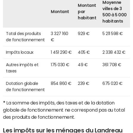
Moyenne
Montant
villes de 3
Montant
par
500 à 5 000
habitant
habitants
Total des produits
3 327 160
929 €
5 211 598 €
de fonctionnement
€
Impôts locaux
1 451 290 €
405 €
2 338 432 €
Autres impôts et
175 030 €
49 €
361 708 €
taxes
Dotation globale
854 860 €
239 €
675 020 €
de fonctionnement
*
La somme des impôts, des taxes et de la dotation
globale de fonctionnement ne correspond pas au total
des produits de fonctionnement.
Les impôts sur les ménages du Landreau