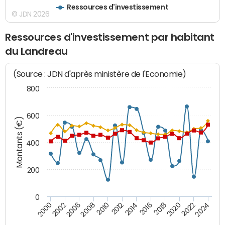
Ressources d'investissement
© JDN 2026
Ressources d'investissement par habitant
du Landreau
(Source : JDN d'après ministère de l'Economie)
800
600
Montants (€)
400
200
0
2020
2010
2016
2006
2022
2012
2000
2018
2008
2024
2002
2014