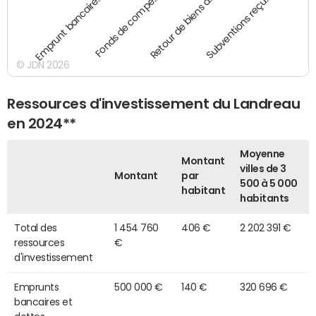
Emprunt bancaire…
Fonds de compe…
Retour de biens a…
Subventions reçu…
© JDN 2026
Ressources d'investissement du Landreau
en 2024**
Moyenne
Montant
villes de 3
Montant
par
500 à 5 000
habitant
habitants
Total des
1 454 760
406 €
2 202 391 €
ressources
€
d'investissement
Emprunts
500 000 €
140 €
320 696 €
bancaires et