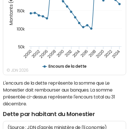
Montants (€)
150k
100k
50k
2008
2022
2002
2018
2014
2010
2024
2006
2020
2000
2016
2012
Encours de la dette
© JDN 2026
L'encours de la dette représente la somme que Le
Monestier doit rembourser aux banques. La somme
présentée ci-dessus représente l'encours total au 31
décembre.
Dette par habitant du Monestier
(Source : JDN d'après ministère de l'Economie)