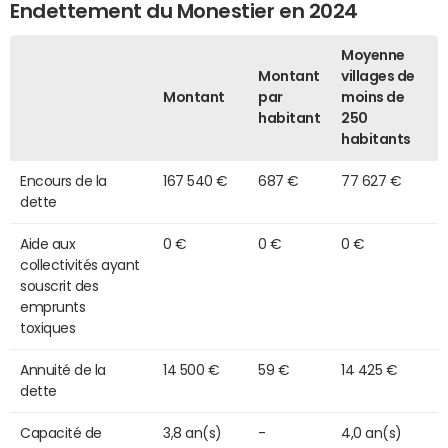
Endettement du Monestier en 2024
Moyenne
Montant
villages de
Montant
par
moins de
habitant
250
habitants
Encours de la
167 540 €
687 €
77 627 €
dette
Aide aux
0 €
0 €
0 €
collectivités ayant
souscrit des
emprunts
toxiques
Annuité de la
14 500 €
59 €
14 425 €
dette
Capacité de
3,8 an(s)
-
4,0 an(s)