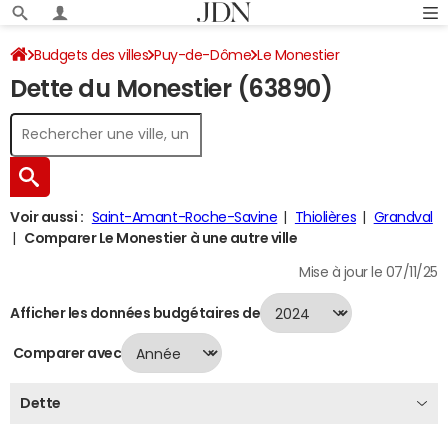
Budgets des villes
Puy-de-Dôme
Le Monestier
Dette du Monestier (63890)
Dette au 31/12/2024
Voir aussi :
Saint-Amant-Roche-Savine
Thiolières
Grandval
Comparer Le Monestier à une autre ville
Mise à jour le 07/11/25
Afficher les données budgétaires de
Comparer avec
Dette