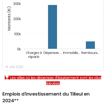
300k
Montants (€)
200k
100k
0k
Charges à
Dépenses …
Immobilis…
Rembours…
répartir
© JDN 2026
Les villes où les dépenses d'équipement sont les plus
élevées
Emplois d'investissement du Tilleul en
2024**