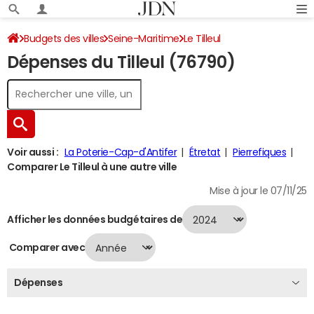
Budgets des villes
Seine-Maritime
Le Tilleul
Dépenses du Tilleul (76790)
Dépenses 2024
Voir aussi :
La Poterie-Cap-d'Antifer
Étretat
Pierrefiques
Comparer Le Tilleul à une autre ville
Mise à jour le 07/11/25
Afficher les données budgétaires de
Comparer avec
Dépenses