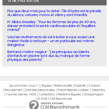
À NE PAS RATER
Plus que deux mois pour la visiter : l'île d'Hydra est le paradis
du silence, voitures, motos et vélos y sont interdits
Pr. Alinka Greasley : "Pour les femmes de plus de 40 ans,
danser entretient la santé cardiovasculaire et l'équilibre
mental"
Voici les revêtements de sol à éviter si vous voulez une
maison facile à nettoyer - un en particulier est même
dangereux
Bertrand, maître-nageur : "Les principaux accidents
d'enfants en piscine sont dus au manque de forme
physique des parents"
Qui sommes-nous ?
L'équipe
Notre société
Publicité
Contact
Recrutement
Données personnelles
Paramétrer les cookies
Gérer Utiq
Tous les articles
RSS
Corrections
Mentions légales
Groupe Figaro
© 2025 CCM Benchmark