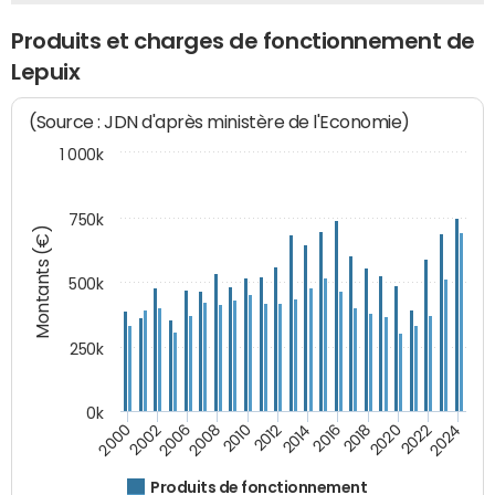
Produits et charges de fonctionnement de
Lepuix
(Source : JDN d'après ministère de l'Economie)
1 000k
750k
Montants (€)
500k
250k
0k
2016
2014
2012
2010
2008
2006
2002
2000
2024
2022
2020
2018
Produits de fonctionnement