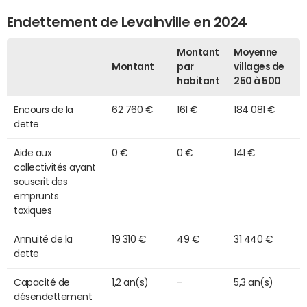
Endettement de Levainville en 2024
Montant
Moyenne
Montant
par
villages de
habitant
250 à 500
Encours de la
62 760 €
161 €
184 081 €
dette
Aide aux
0 €
0 €
141 €
collectivités ayant
souscrit des
emprunts
toxiques
Annuité de la
19 310 €
49 €
31 440 €
dette
Capacité de
1,2 an(s)
-
5,3 an(s)
désendettement