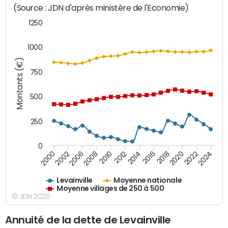
(Source : JDN d'après ministère de l'Economie)
1250
1000
Montants (€)
750
500
250
0
2018
2002
2022
2008
2012
2016
2000
2020
2006
2024
2010
2014
Levainville
Moyenne nationale
Moyenne villages de 250 à 500
© JDN 2026
Annuité de la dette de Levainville