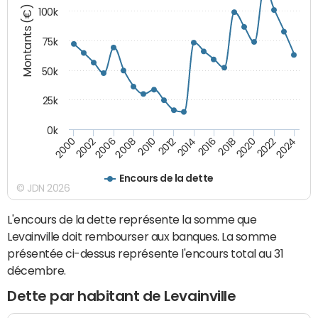
Montants (€)
100k
75k
50k
25k
0k
2024
2002
2010
2016
2022
2000
2008
2014
2020
2006
2012
2018
Encours de la dette
© JDN 2026
L'encours de la dette représente la somme que
Levainville doit rembourser aux banques. La somme
présentée ci-dessus représente l'encours total au 31
décembre.
Dette par habitant de Levainville