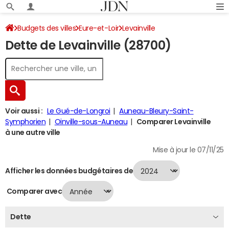
Budgets des villes
Eure-et-Loir
Levainville
Dette de Levainville (28700)
Dette au 31/12/2024
Voir aussi :
Le Gué-de-Longroi
Auneau-Bleury-Saint-
Symphorien
Oinville-sous-Auneau
Comparer Levainville
à une autre ville
Mise à jour le 07/11/25
Afficher les données budgétaires de
Comparer avec
Dette