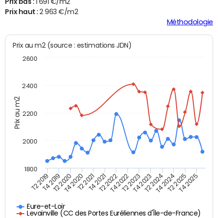
Prix bas :
1 691 €/m2
Prix haut :
2 963 €/m2
Méthodologie
Prix au m2 (source : estimations JDN)
2600
2400
Prix au m2
2200
2000
1800
T4 2021
T2 2025
T2 2019
T4 2022
T2 2020
T4 2023
T2 2021
T4 2024
T2 2022
T4 2025
T4 2019
T2 2023
T4 2020
T2 2024
Eure-et-Loir
Levainville (CC des Portes Euréliennes d'Île-de-France)