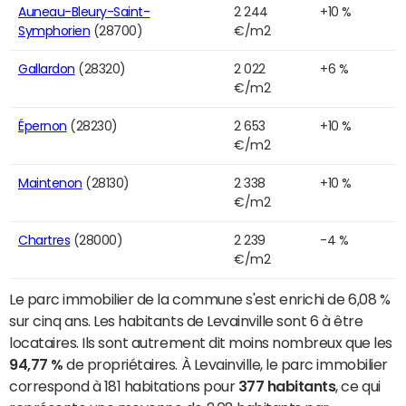
Auneau-Bleury-Saint-
2 244
+10 %
Symphorien
(28700)
€/m2
Gallardon
(28320)
2 022
+6 %
€/m2
Épernon
(28230)
2 653
+10 %
€/m2
Maintenon
(28130)
2 338
+10 %
€/m2
Chartres
(28000)
2 239
-4 %
€/m2
Le parc immobilier de la commune s'est enrichi de 6,08 %
sur cinq ans. Les habitants de Levainville sont 6 à être
locataires. Ils sont autrement dit moins nombreux que les
94,77 %
de propriétaires. À Levainville, le parc immobilier
correspond à 181 habitations pour
377 habitants
, ce qui