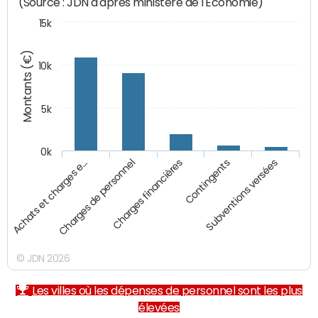
(Source : JDN d'après ministère de l'Economie)
15k
Montants (€)
10k
5k
0k
Charges financières
Contingents
Subventions versées
Achats et charges e…
Charges de personnel
© JDN 2026
Les villes où les dépenses de personnel sont les plus
élevées