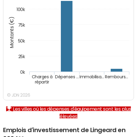
100k
Montants (€)
75k
50k
25k
0k
Charges à
Dépenses …
Immobilisa…
Rembours…
répartir
© JDN 2026
Les villes où les dépenses d'équipement sont les plus
élevées
Emplois d'investissement de Lingeard en