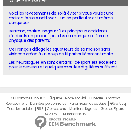
À NE PAS RATER
Voici les revêtements de sol à éviter si vous voulez une
maison facile à nettoyer - un en particulier est même
dangereux
Bertrand, maître-nageur : "Les principaux accidents
d'enfants en piscine sont dus au manque de forme
physique des parents"
Ce Français déloge les squatteurs de sa maison sans
violence grâce à un coup de fil particulièrement malin
Les neurologues en sont certains : ce sport est excellent
pour le cerveau et quelques minutes régulières suffisent
Qui sommes-nous ?
L'équipe
Notre société
Publicité
Contact
Recrutement
Données personnelles
Paramétrer les cookies
Gérer Utiq
Tous les articles
RSS
Corrections
Mentions légales
Groupe Figaro
© 2025 CCM Benchmark