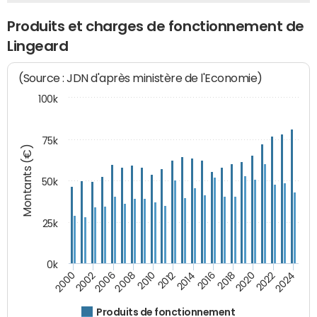
Produits et charges de fonctionnement de
Lingeard
(Source : JDN d'après ministère de l'Economie)
100k
75k
Montants (€)
50k
25k
0k
2024
2002
2010
2016
2022
2000
2008
2014
2020
2006
2012
2018
Produits de fonctionnement