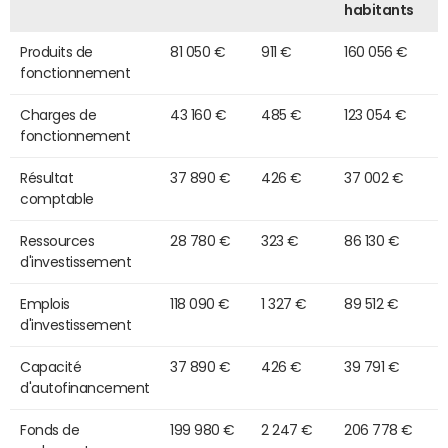
habitants
Produits de
81 050 €
911 €
160 056 €
fonctionnement
Charges de
43 160 €
485 €
123 054 €
fonctionnement
Résultat
37 890 €
426 €
37 002 €
comptable
Ressources
28 780 €
323 €
86 130 €
d'investissement
Emplois
118 090 €
1 327 €
89 512 €
d'investissement
Capacité
37 890 €
426 €
39 791 €
d'autofinancement
Fonds de
199 980 €
2 247 €
206 778 €