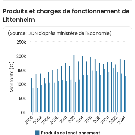
Produits et charges de fonctionnement de
Littenheim
(Source : JDN d'après ministère de l'Economie)
250k
200k
Montants (€)
150k
100k
50k
0k
2008
2022
2002
2018
2014
2010
2024
2006
2020
2000
2016
2012
Produits de fonctionnement