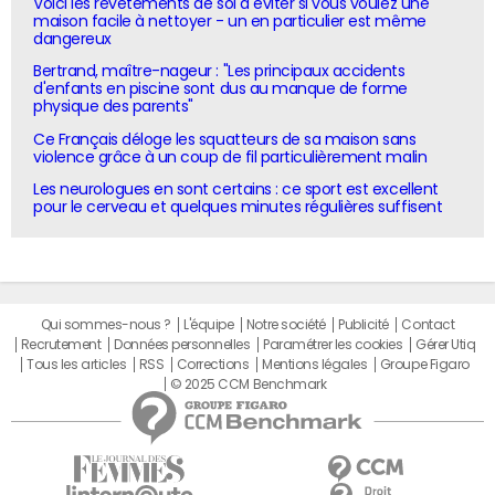
Voici les revêtements de sol à éviter si vous voulez une
maison facile à nettoyer - un en particulier est même
dangereux
Bertrand, maître-nageur : "Les principaux accidents
d'enfants en piscine sont dus au manque de forme
physique des parents"
Ce Français déloge les squatteurs de sa maison sans
violence grâce à un coup de fil particulièrement malin
Les neurologues en sont certains : ce sport est excellent
pour le cerveau et quelques minutes régulières suffisent
Qui sommes-nous ?
L'équipe
Notre société
Publicité
Contact
Recrutement
Données personnelles
Paramétrer les cookies
Gérer Utiq
Tous les articles
RSS
Corrections
Mentions légales
Groupe Figaro
© 2025 CCM Benchmark