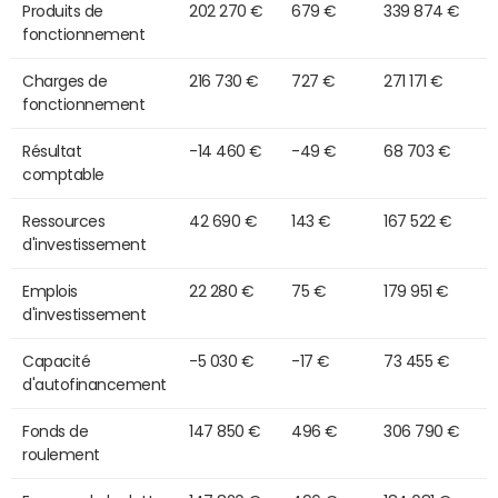
Produits de
202 270 €
679 €
339 874 €
fonctionnement
Charges de
216 730 €
727 €
271 171 €
fonctionnement
Résultat
-14 460 €
-49 €
68 703 €
comptable
Ressources
42 690 €
143 €
167 522 €
d'investissement
Emplois
22 280 €
75 €
179 951 €
d'investissement
Capacité
-5 030 €
-17 €
73 455 €
d'autofinancement
Fonds de
147 850 €
496 €
306 790 €
roulement