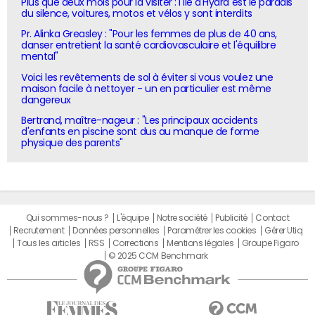
Plus que deux mois pour la visiter : l'île d'Hydra est le paradis
du silence, voitures, motos et vélos y sont interdits
Pr. Alinka Greasley : "Pour les femmes de plus de 40 ans,
danser entretient la santé cardiovasculaire et l'équilibre
mental"
Voici les revêtements de sol à éviter si vous voulez une
maison facile à nettoyer - un en particulier est même
dangereux
Bertrand, maître-nageur : "Les principaux accidents
d'enfants en piscine sont dus au manque de forme
physique des parents"
Qui sommes-nous ?
L'équipe
Notre société
Publicité
Contact
Recrutement
Données personnelles
Paramétrer les cookies
Gérer Utiq
Tous les articles
RSS
Corrections
Mentions légales
Groupe Figaro
© 2025 CCM Benchmark