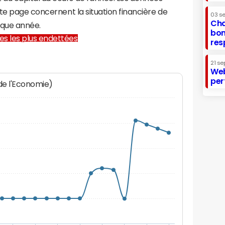
te page concernent la situation financière de
03 s
Cha
aque année.
bon
lles les plus endettées
res
21 se
Web
per
 de l'Economie)