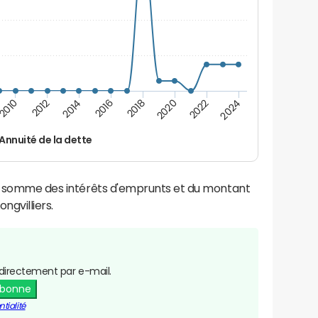
2016
2018
2010
2020
2012
2022
2014
2024
Annuité de la dette
la somme des intérêts d'emprunts et du montant
gvilliers.
directement par e-mail.
abonne
tialité