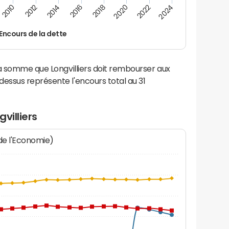
2012
2020
2014
2022
2016
2024
2010
2018
Encours de la dette
la somme que Longvilliers doit rembourser aux
ssus représente l'encours total au 31
villiers
 de l'Economie)