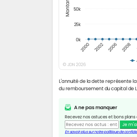
Montants (€)
50k
25k
0k
2008
2000
2002
2006
© JDN 2026
L'annuité de la dette représente 
du remboursement du capital de Lon
A ne pas manquer
Recevez nos astuces et bons plans 
Je m'
En savoir plus sur notre politique de confiden