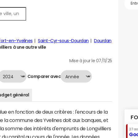
ort-en-Yvelines
Saint-Cyr-sous-Dourdan
Dourdan
liers à une autre ville
Mise à jour le 07/11/25
Comparer avec
udget général
lue en fonction de deux critères : l'encours de la
FO
e la commune des Yvelines doit aux banques, et
 à la somme des intérêts d'emprunts de Longvilliers
27 a
Goo
u capital au cours de l'année. Les données