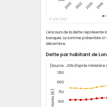
2002
2006
2008
2000
© JDN 2026
L'encours de la dette représente 
banques. La somme présentée ci-de
décembre.
Dette par habitant de Long
(Source : JDN d'après ministère
1250
1000
Montants (€)
750
500