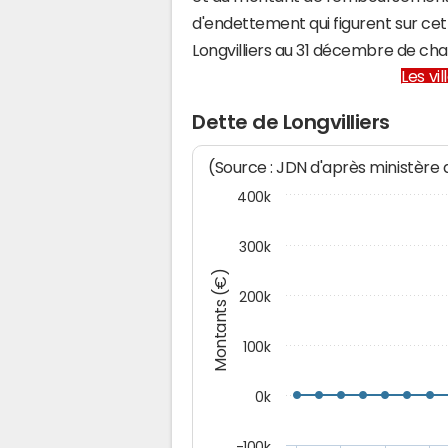
d'endettement qui figurent sur cet
Longvilliers au 31 décembre de ch
Les vi
Dette de Longvilliers
(Source : JDN d'après ministère
400k
300k
Montants (€)
200k
100k
0k
-100k