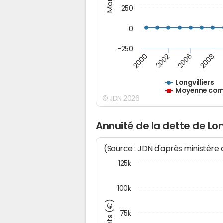
250
0
-250
2008
2006
2002
2000
Longvilliers
Moyenne comm
© JDN 2026
Annuité de la dette de Lon
(Source : JDN d'après ministère
125k
100k
75k