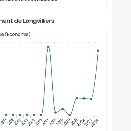
 de 500 à 2 000 habitants
nt de Longvilliers
 de l'Economie)
2011
2023
9
2021
2019
2017
2014
2012
2024
2010
2022
2020
2018
2015
2013