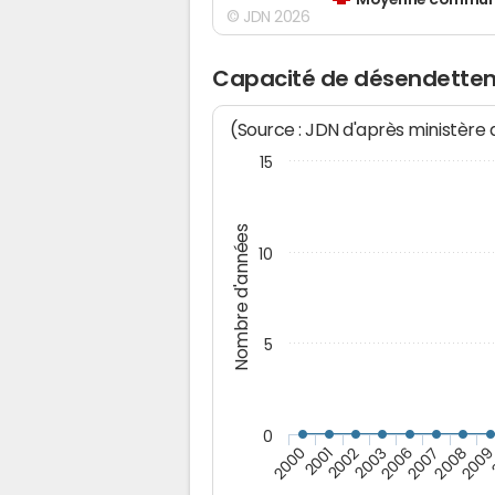
Moyenne communes
© JDN 2026
Capacité de désendetteme
(Source : JDN d'après ministère
15
Nombre d'années
10
5
0
200
2007
2003
2001
2008
2006
2002
2000