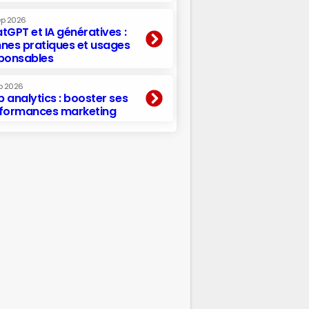
ep 2026
tGPT et IA génératives :
nes pratiques et usages
ponsables
p 2026
 analytics : booster ses
formances marketing