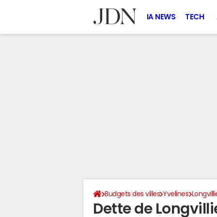
IA NEWS
TECH
Budgets des villes
Yvelines
Longvilli
Dette de Longvill