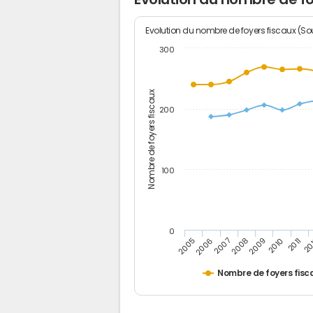
Evolution du nombre de foyers fiscaux (Sou
300
Nombre de foyers fiscaux
200
100
0
2005
20
2009
2006
2010
2007
2011
2008
Nombre de foyers fisc