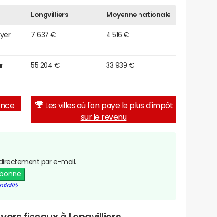
Longvilliers
Moyenne nationale
oyer
7 637 €
4 516 €
r
55 204 €
33 939 €
rance
Les villes où l'on paye le plus d'impôt
sur le revenu
directement par e-mail.
abonne
tialité
ers fiscaux à Longvilliers