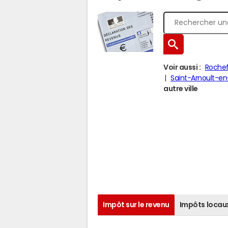
Voir aussi :
Rochef
Saint-Arnoult-en
autre ville
Impôt sur le revenu
Impôts locau