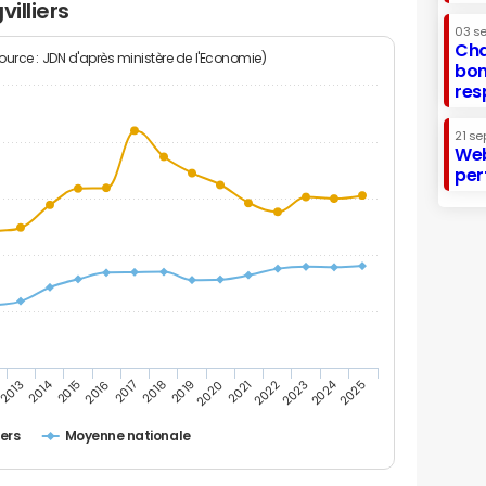
illiers
03 s
Cha
Source : JDN d'après ministère de l'Economie)
bon
res
21 se
Web
per
2014
2024
2013
2015
2016
2017
2018
2019
2020
2021
2022
2023
2025
iers
Moyenne nationale