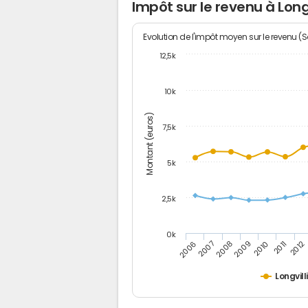
Impôt sur le revenu à Longv
Evolution de l'impôt moyen sur le revenu (
12,5k
10k
Montant (euros)
7,5k
5k
2,5k
0k
2006
2007
2008
2009
2010
2011
2012
Longvill