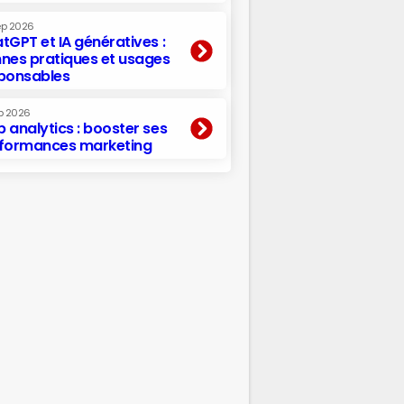
ep 2026
tGPT et IA génératives :
nes pratiques et usages
ponsables
p 2026
 analytics : booster ses
formances marketing