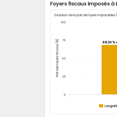
Foyers fiscaux imposés à L
Evolution de la part de foyers imposables 
100
Part des foyers fiscaux (%)
75
68,20 % 
50
25
0
Longvill