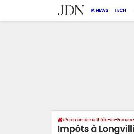
IA NEWS
TECH
Patrimoine
Impôts
Île-de-France
Impôts à Longvill