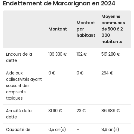
Endettement de Marcorignan en 2024
Moyenne
Montant
communes
Montant
par
de 500 à 2
habitant
000
habitants
Encours de la
136 330 €
102 €
561 288 €
dette
Aide aux
0 €
0 €
254 €
collectivités ayant
souscrit des
emprunts
toxiques
Annuité de la
31 110 €
23 €
86 989 €
dette
Capacité de
0,5 an(s)
-
8,6 an(s)