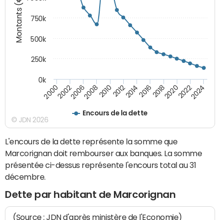
Montants (€)
750k
500k
250k
0k
2016
2014
2012
2010
2008
2006
2002
2000
2024
2022
2020
2018
Encours de la dette
© JDN 2026
L'encours de la dette représente la somme que
Marcorignan doit rembourser aux banques. La somme
présentée ci-dessus représente l'encours total au 31
décembre.
Dette par habitant de Marcorignan
(Source : JDN d'après ministère de l'Economie)