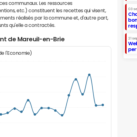
ices communaux. Les ressources
03 s
ions, etc.) constituent les recettes qui visent,
Cha
sements réalisés par la commune et, d'autre part,
bon
ts qu'elle a contractés.
res
nt de Mareuil-en-Brie
21 se
Web
per
 de l'Economie)