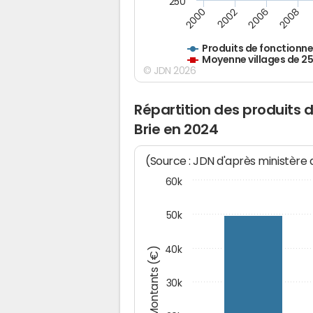
250
2000
2002
2006
2008
Produits de fonctionn
Moyenne villages de 2
© JDN 2026
Répartition des produits
Brie en 2024
(Source : JDN d'après ministère
60k
50k
40k
Montants (€)
30k