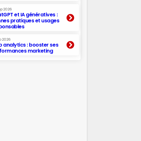
ep 2026
tGPT et IA génératives :
nes pratiques et usages
ponsables
p 2026
 analytics : booster ses
formances marketing