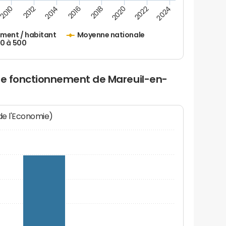
2010
2012
2014
2016
2018
2020
2022
2024
ement / habitant
Moyenne nationale
50 à 500
 de fonctionnement de Mareuil-en-
 de l'Economie)