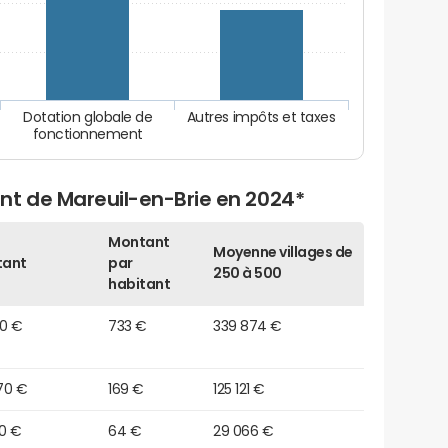
Dotation globale de
Autres impôts et taxes
fonctionnement
nt de Mareuil-en-Brie en 2024*
Montant
Moyenne villages de
tant
par
250 à 500
habitant
10 €
733 €
339 874 €
70 €
169 €
125 121 €
60 €
64 €
29 066 €