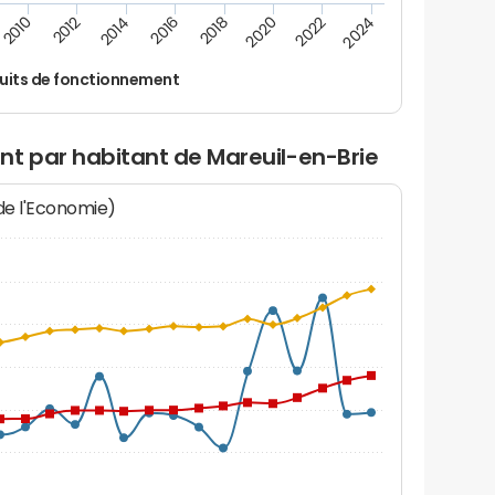
2014
2024
2012
2022
2010
2020
2018
2016
uits de fonctionnement
nt par habitant de Mareuil-en-Brie
 de l'Economie)