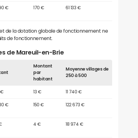
90 €
170 €
61 133 €
et de la dotation globale de fonctionnement ne
its de fonctionnement.
es de Mareuil-en-Brie
Montant
Moyenne villages de
tant
par
250 à 500
habitant
 €
13 €
11 740 €
30 €
150 €
122 673 €
 €
4 €
18 974 €