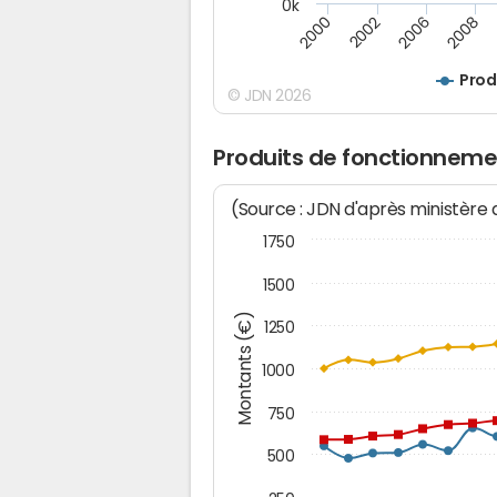
0k
2000
2008
2006
2002
Prod
© JDN 2026
Produits de fonctionneme
(Source : JDN d'après ministère
1750
1500
Montants (€)
1250
1000
750
500