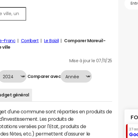
le-Franc
Corribert
Le Baizil
Comparer Mareuil-
 ville
Mise à jour le 07/11/25
Comparer avec
udget général
dget d'une commune sont réparties en produits de
FO
'investissement. Les produits de
ations versées par l'Etat, produits de
27 a
s des fêtes, etc.) permettent d'assurer le
Goo