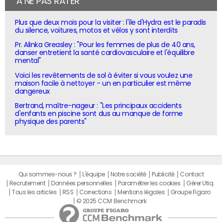
À NE PAS RATER
Plus que deux mois pour la visiter : l'île d'Hydra est le paradis
du silence, voitures, motos et vélos y sont interdits
Pr. Alinka Greasley : "Pour les femmes de plus de 40 ans,
danser entretient la santé cardiovasculaire et l'équilibre
mental"
Voici les revêtements de sol à éviter si vous voulez une
maison facile à nettoyer - un en particulier est même
dangereux
Bertrand, maître-nageur : "Les principaux accidents
d'enfants en piscine sont dus au manque de forme
physique des parents"
Qui sommes-nous ?
L'équipe
Notre société
Publicité
Contact
Recrutement
Données personnelles
Paramétrer les cookies
Gérer Utiq
Tous les articles
RSS
Corrections
Mentions légales
Groupe Figaro
© 2025 CCM Benchmark