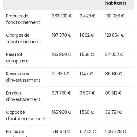
habitants
Produits de
363 330 €
3 428 €
160 056 €
fonctionnement
Charges de
197 370 €
1 862 €
123 054 €
fonctionnement
Résultat
165 960 €
1 566 €
37 002 €
comptable
Ressources
121 630 €
1 147 €
86 130 €
d'investissement
Emplois
371 750 €
3 507 €
89 512 €
d'investissement
Capacité
165 960 €
1 566 €
39 791 €
d'autofinancement
Fonds de
714 610 €
6 742 €
206 778 €