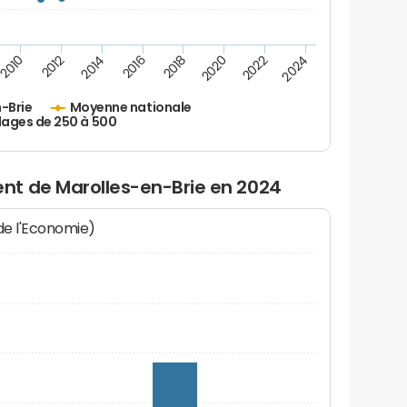
2010
2012
2014
2016
2018
2020
2022
2024
-Brie
Moyenne nationale
lages de 250 à 500
nt de Marolles-en-Brie en 2024
 de l'Economie)