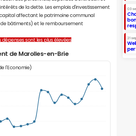
 intérêts de la dette. Les emplois d'investissement
03 s
Cha
capital affectant le patrimoine communal
bon
on de bâtiments) et le remboursement
res
21 se
les dépenses sont les plus élevées
Web
per
nt de Marolles-en-Brie
 de l'Economie)