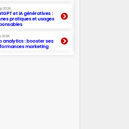
ep 2026
tGPT et IA génératives :
nes pratiques et usages
ponsables
p 2026
 analytics : booster ses
formances marketing