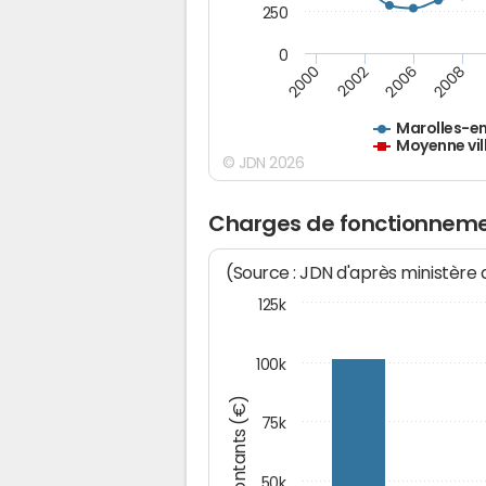
250
0
2000
2002
2006
2008
Marolles-en
Moyenne vil
© JDN 2026
Charges de fonctionneme
(Source : JDN d'après ministère
125k
100k
Montants (€)
75k
50k