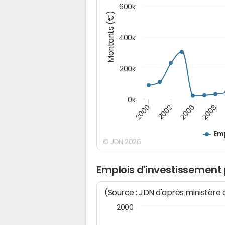
600k
Montants (€)
400k
200k
0k
2000
2008
2006
2002
Emp
© JDN 2026
Emplois d'investissement 
(Source : JDN d'après ministère
2000