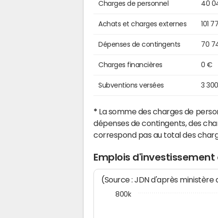
Charges de personnel
40 0
Achats et charges externes
101 7
Dépenses de contingents
70 7
Charges financières
0 €
Subventions versées
3 30
*
La somme des charges de personn
dépenses de contingents, des char
correspond pas au total des char
Emplois d'investissement 
(Source : JDN d'après ministère
800k