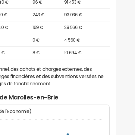
40 €
96 €
91 453 €
70 €
243 €
93 036 €
40 €
169 €
28 566 €
0 €
4 560 €
0 €
8 €
10 694 €
el, des achats et charges externes, des
ges financières et des subventions versées ne
ges de fonctionnement.
de Marolles-en-Brie
 de l'Economie)