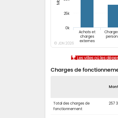
25k
0k
Achats et
Charge
charges
person
externes
© JDN 2026
Les villes où les dép
Charges de fonctionnemen
Mon
Total des charges de
257 
fonctionnement