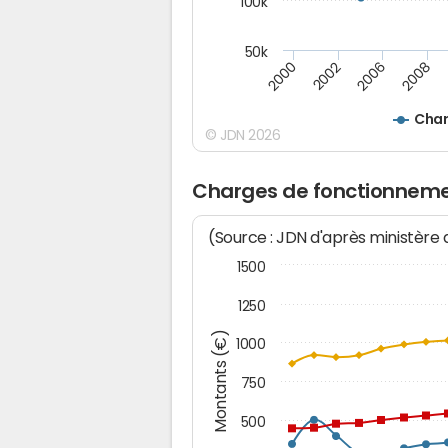
100k
50k
2008
2006
2002
2000
Char
© JDN 2026
Charges de fonctionnemen
(Source : JDN d'après ministère
1500
1250
Montants (€)
1000
750
500