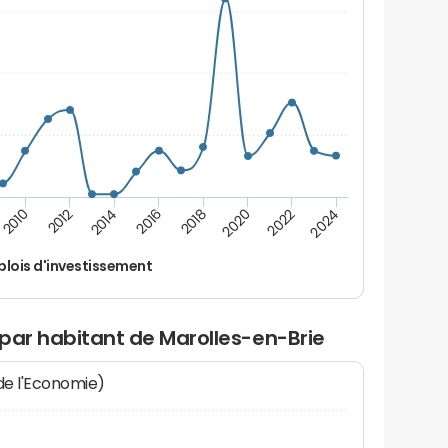
2014
2024
2012
2022
2010
2020
2018
2016
lois d'investissement
par habitant de Marolles-en-Brie
 de l'Economie)