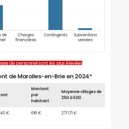
s de
Charges
Contingents
Subventions
nel
financières
versées
enses de personnel sont les plus élevées
t de Marolles-en-Brie en 2024*
Montant
Moyenne villages de
tant
par
250 à 500
habitant
340 €
616 €
271 171 €