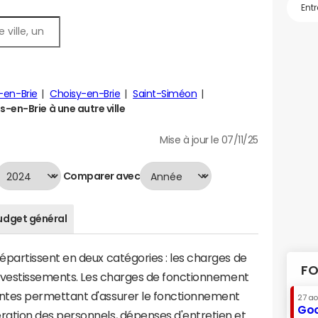
y-en-Brie
Choisy-en-Brie
Saint-Siméon
en-Brie à une autre ville
Mise à jour le 07/11/25
Comparer avec
udget général
artissent en deux catégories : les charges de
FO
investissements. Les charges de fonctionnement
tes permettant d'assurer le fonctionnement
27 a
Goo
tion des personnels, dépenses d'entretien et