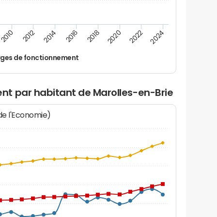
2024
2022
2020
2018
2016
2014
2012
2010
ges de fonctionnement
t par habitant de Marolles-en-Brie
 de l'Economie)