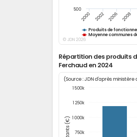
500
2000
2002
2006
2008
Produits de fonctionn
Moyenne communes de 
© JDN 2026
Répartition des produits
Ferchaud en 2024
(Source : JDN d'après ministère
1 500k
1 250k
1 000k
Montants (€)
750k