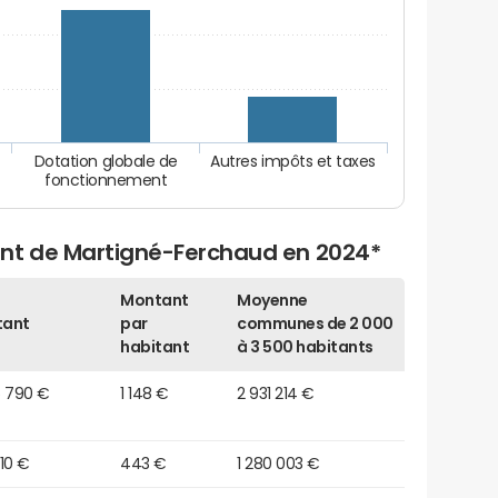
Dotation globale de
Autres impôts et taxes
fonctionnement
ent de Martigné-Ferchaud en 2024*
Montant
Moyenne
tant
par
communes de 2 000
habitant
à 3 500 habitants
5 790 €
1 148 €
2 931 214 €
010 €
443 €
1 280 003 €