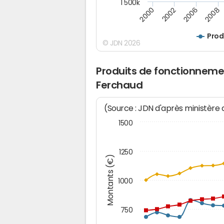
1 500k
2000
2002
2006
2008
Prod
© JDN 2026
Produits de fonctionneme
Ferchaud
(Source : JDN d'après ministère
1500
1250
Montants (€)
1000
750