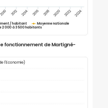
2010
2012
2014
2016
2018
2020
2022
2024
ement / habitant
Moyenne nationale
2 000 à 3 500 habitants
 de fonctionnement de Martigné-
 de l'Economie)