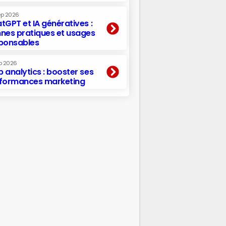
ep 2026
tGPT et IA génératives :
nes pratiques et usages
ponsables
p 2026
 analytics : booster ses
formances marketing