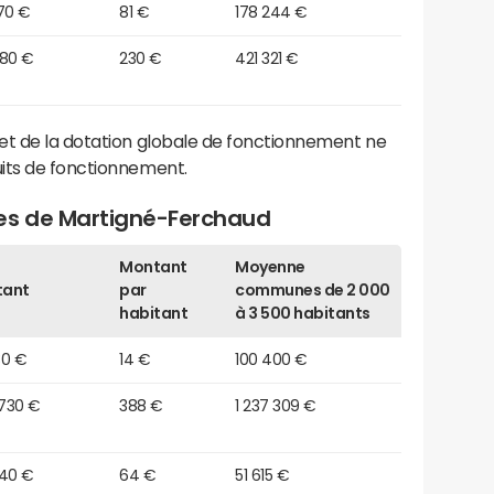
70 €
81 €
178 244 €
480 €
230 €
421 321 €
et de la dotation globale de fonctionnement ne
its de fonctionnement.
ges de Martigné-Ferchaud
Montant
Moyenne
tant
par
communes de 2 000
habitant
à 3 500 habitants
30 €
14 €
100 400 €
 730 €
388 €
1 237 309 €
940 €
64 €
51 615 €