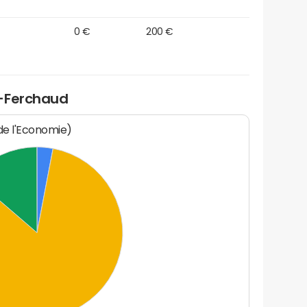
0 €
200 €
é-Ferchaud
 de l'Economie)