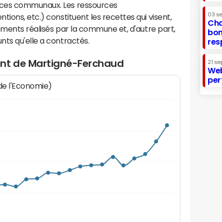
ices communaux. Les ressources
03 s
ions, etc.) constituent les recettes qui visent,
Cha
sements réalisés par la commune et, d'autre part,
bon
ts qu'elle a contractés.
res
ent de Martigné-Ferchaud
21 se
Web
per
 de l'Economie)