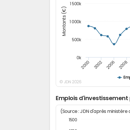
1 500k
Montants (€)
1 000k
500k
0k
2000
2002
2006
2008
Emp
© JDN 2026
Emplois d'investissement
(Source : JDN d'après ministère
1500