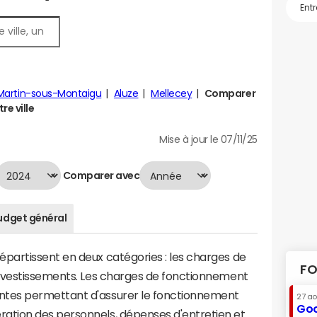
Martin-sous-Montaigu
Aluze
Mellecey
Comparer
re ville
Mise à jour le 07/11/25
Comparer avec
udget général
artissent en deux catégories : les charges de
FO
investissements. Les charges de fonctionnement
tes permettant d'assurer le fonctionnement
27 a
Goo
tion des personnels, dépenses d'entretien et