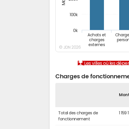
100k
0k
Achats et
Charge
charges
perso
externes
© JDN 2026
Les villes où les dép
Charges de fonctionneme
Mon
Total des charges de
1 159 
fonctionnement