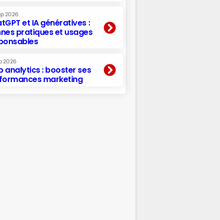
ep 2026
tGPT et IA génératives :
nes pratiques et usages
ponsables
p 2026
 analytics : booster ses
formances marketing