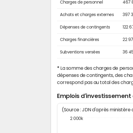
Charges de personnel
467 
Achats et charges externes
397 
Dépenses de contingents
122 6
Charges financières
22 9
Subventions versées
36 4
*
La somme des charges de personn
dépenses de contingents, des char
correspond pas au total des char
Emplois d'investissement
(Source : JDN d'après ministère
2 000k