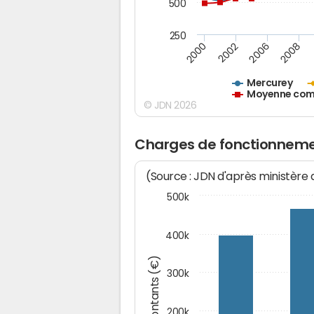
500
250
2000
2002
2006
2008
Mercurey
Moyenne comm
© JDN 2026
Charges de fonctionneme
(Source : JDN d'après ministère
500k
400k
Montants (€)
300k
200k