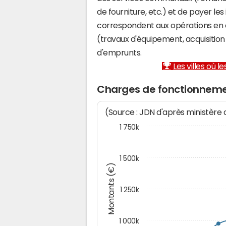
de fourniture, etc.) et de payer les
correspondent aux opérations en 
(travaux d'équipement, acquisiti
d'emprunts.
Les villes où 
Charges de fonctionneme
(Source : JDN d'après ministère
1 750k
1 500k
Montants (€)
1 250k
1 000k