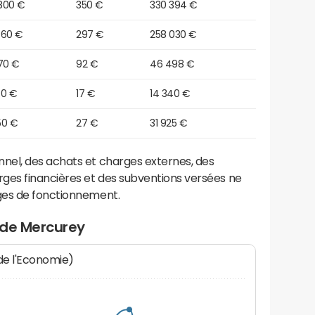
800 €
350 €
330 394 €
360 €
297 €
258 030 €
70 €
92 €
46 498 €
70 €
17 €
14 340 €
50 €
27 €
31 925 €
el, des achats et charges externes, des
ges financières et des subventions versées ne
ges de fonctionnement.
 de Mercurey
 de l'Economie)