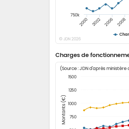
750k
2008
2002
2006
2000
Char
© JDN 2026
Charges de fonctionneme
(Source : JDN d'après ministère
1500
1250
Montants (€)
1000
750