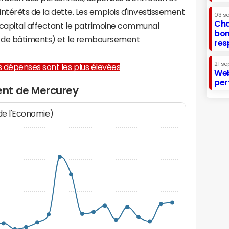
 intérêts de la dette. Les emplois d'investissement
03 s
Cha
capital affectant le patrimoine communal
bon
on de bâtiments) et le remboursement
res
21 se
les dépenses sont les plus élevées
Web
per
nt de Mercurey
 de l'Economie)