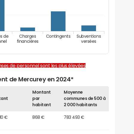
s de
Charges
Contingents
Subventions
nnel
financières
versées
enses de personnel sont les plus élevées
nt de Mercurey en 2024*
Montant
Moyenne
tant
par
communes de 500 à
habitant
2 000 habitants
110 €
868 €
783 493 €