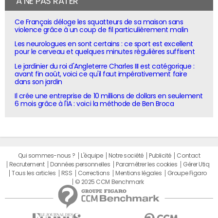
À NE PAS RATER
Ce Français déloge les squatteurs de sa maison sans
violence grâce à un coup de fil particulièrement malin
Les neurologues en sont certains : ce sport est excellent
pour le cerveau et quelques minutes régulières suffisent
Le jardinier du roi d'Angleterre Charles III est catégorique :
avant fin août, voici ce qu'il faut impérativement faire
dans son jardin
Il crée une entreprise de 10 millions de dollars en seulement
6 mois grâce à l'IA : voici la méthode de Ben Broca
Qui sommes-nous ?
L'équipe
Notre société
Publicité
Contact
Recrutement
Données personnelles
Paramétrer les cookies
Gérer Utiq
Tous les articles
RSS
Corrections
Mentions légales
Groupe Figaro
© 2025 CCM Benchmark