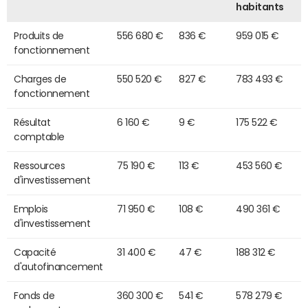
habitants
Produits de
556 680 €
836 €
959 015 €
fonctionnement
Charges de
550 520 €
827 €
783 493 €
fonctionnement
Résultat
6 160 €
9 €
175 522 €
comptable
Ressources
75 190 €
113 €
453 560 €
d'investissement
Emplois
71 950 €
108 €
490 361 €
d'investissement
Capacité
31 400 €
47 €
188 312 €
d'autofinancement
Fonds de
360 300 €
541 €
578 279 €