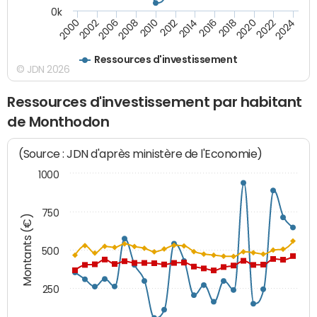
0k
2000
2022
2016
2010
2002
2024
2018
2012
2006
2020
2014
2008
Ressources d'investissement
© JDN 2026
Ressources d'investissement par habitant
de Monthodon
(Source : JDN d'après ministère de l'Economie)
1000
750
Montants (€)
500
250