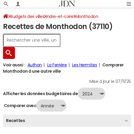
Budgets des villes
Indre-et-Loire
Monthodon
Recettes de Monthodon (37110)
Recettes 2024
Voir aussi :
Authon
La Ferrière
Les Hermites
Comparer
Monthodon à une autre ville
Mise à jour le 07/11/25
Afficher les données budgétaires de
Comparer avec
Recettes