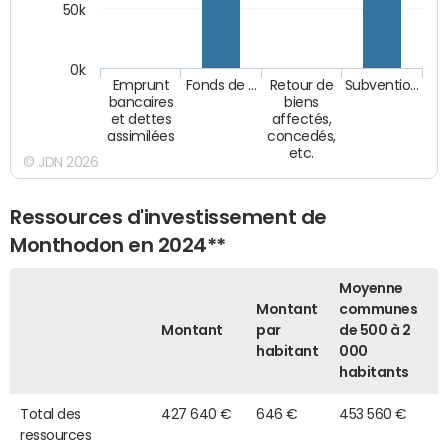
50k
0k
Emprunt
Fonds de …
Retour de
Subventio…
bancaires
biens
et dettes
affectés,
assimilées
concedés,
etc.
© JDN 2026
Ressources d'investissement de
Monthodon en 2024**
Moyenne
Montant
communes
Montant
par
de 500 à 2
habitant
000
habitants
Total des
427 640 €
646 €
453 560 €
ressources