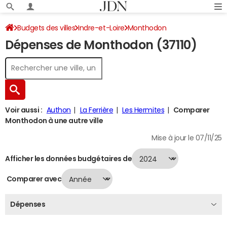
Budgets des villes
Indre-et-Loire
Monthodon
Dépenses de Monthodon (37110)
Dépenses 2024
Voir aussi :
Authon
La Ferrière
Les Hermites
Comparer
Monthodon à une autre ville
Mise à jour le 07/11/25
Afficher les données budgétaires de
Comparer avec
Dépenses