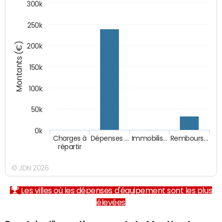
300k
250k
Montants (€)
200k
150k
100k
50k
0k
Charges à
Dépenses …
Immobilis…
Rembours…
répartir
© JDN 2026
Les villes où les dépenses d'équipement sont les plus
élevées