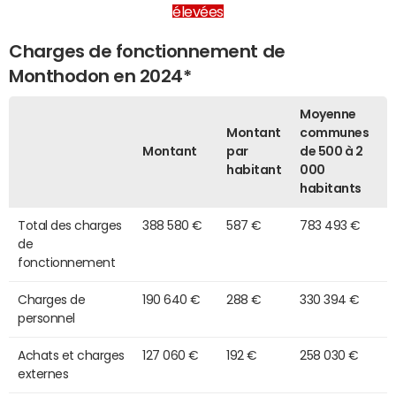
élevées
Charges de fonctionnement de
Monthodon en 2024*
Moyenne
Montant
communes
Montant
par
de 500 à 2
habitant
000
habitants
Total des charges
388 580 €
587 €
783 493 €
de
fonctionnement
Charges de
190 640 €
288 €
330 394 €
personnel
Achats et charges
127 060 €
192 €
258 030 €
externes