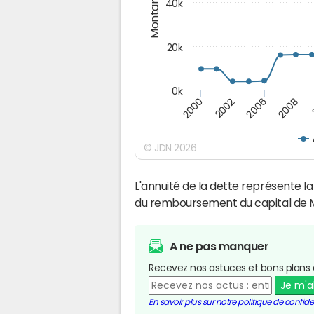
Montants (€)
40k
20k
0k
2008
2006
2002
2000
© JDN 2026
L'annuité de la dette représente 
du remboursement du capital de 
A ne pas manquer
Recevez nos astuces et bons plans 
Je m'
En savoir plus sur notre politique de confiden