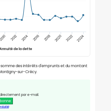
2016
2014
2012
2010
2024
2022
2020
2018
Annuité de la dette
la somme des intérêts d'emprunts et du montant
Montigny-sur-Crécy.
directement par e-mail.
abonne
tialité