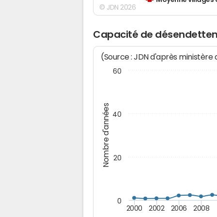
Moyenne villages 
© JDN 2026
Capacité de désendette
(Source : JDN d'après ministère
60
Nombre d'années
40
20
0
2000
2002
2006
2008