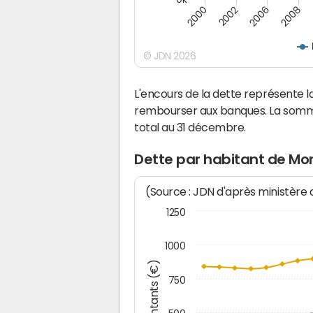
2008
2006
2002
2000
© JDN 2026
L'encours de la dette représente
rembourser aux banques. La somm
total au 31 décembre.
Dette par habitant de Mo
(Source : JDN d'après ministère
1250
1000
Montants (€)
750