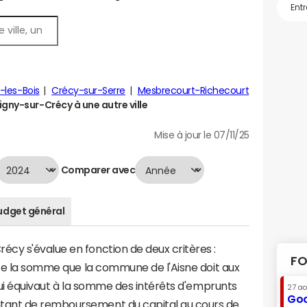
-les-Bois
Crécy-sur-Serre
Mesbrecourt-Richecourt
ny-sur-Crécy à une autre ville
Mise à jour le 07/11/25
Comparer avec
udget général
cy s'évalue en fonction de deux critères :
FO
nte la somme que la commune de l'Aisne doit aux
 qui équivaut à la somme des intérêts d'emprunts
27 a
Goo
tant de remboursement du capital au cours de