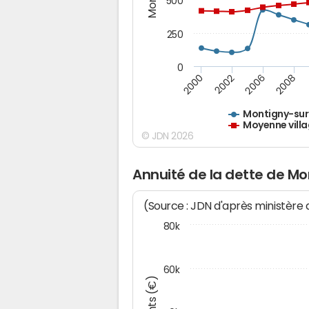
500
250
0
2000
2002
2006
2008
Montigny-su
Moyenne villa
© JDN 2026
Annuité de la dette de M
(Source : JDN d'après ministère
80k
60k