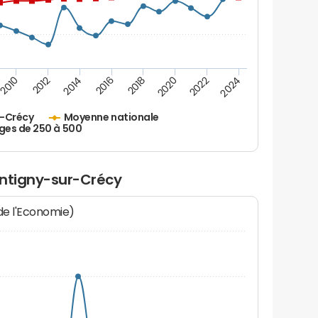
2010
2012
2014
2016
2018
2020
2022
2024
r-Crécy
Moyenne nationale
ges de 250 à 500
ontigny-sur-Crécy
 de l'Economie)