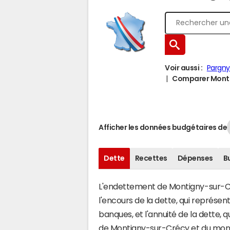
Voir aussi :
Pargny
Comparer Montig
Afficher les données budgétaires de
Dette
Recettes
Dépenses
B
L'endettement de Montigny-sur-Cré
l'encours de la dette, qui représe
banques, et l'annuité de la dette,
de Montigny-sur-Crécy et du mon