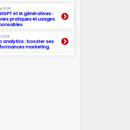
ep 2026
tGPT et IA génératives :
nes pratiques et usages
ponsables
p 2026
 analytics : booster ses
formances marketing