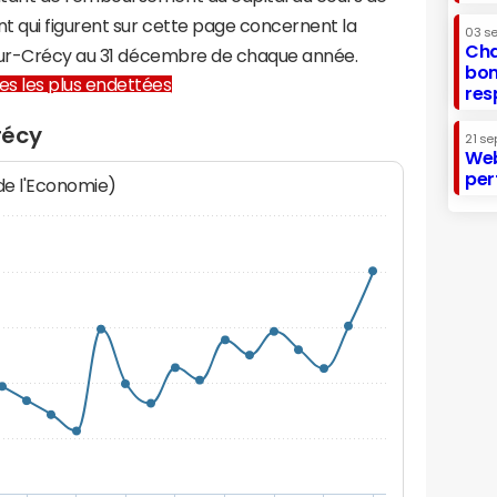
t qui figurent sur cette page concernent la
03 s
Cha
-sur-Crécy au 31 décembre de chaque année.
bon
lles les plus endettées
res
récy
21 se
Web
per
 de l'Economie)