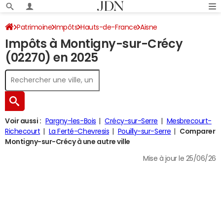
Patrimoine
Impôts
Hauts-de-France
Aisne
Impôts à Montigny-sur-Crécy
Montigny-sur-Crécy
Impôt sur le revenu
(02270) en 2025
Voir aussi :
Pargny-les-Bois
Crécy-sur-Serre
Mesbrecourt-
Richecourt
La Ferté-Chevresis
Pouilly-sur-Serre
Comparer
Montigny-sur-Crécy à une autre ville
Mise à jour le 25/06/26