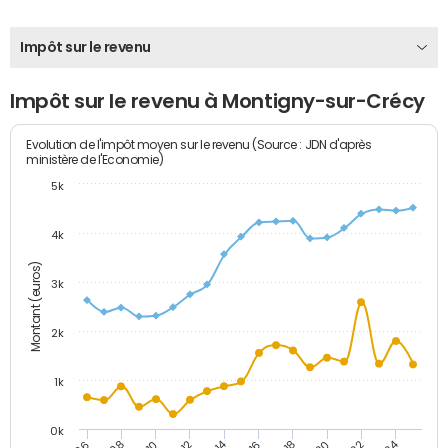
Impôt sur le revenu
Impôt sur le revenu à Montigny-sur-Crécy
Evolution de l'impôt moyen sur le revenu (Source : JDN d'après
ministère de l'Economie)
5k
4k
Montant (euros)
3k
2k
1k
0k