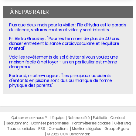
À NE PAS RATER
Plus que deux mois pour la visiter : l'île d'Hydra est le paradis
du silence, voitures, motos et vélos y sont interdits
Pr. Alinka Greasley : "Pour les femmes de plus de 40 ans,
danser entretient la santé cardiovasculaire et l'équilibre
mental"
Voici les revêtements de sol à éviter si vous voulez une
maison facile à nettoyer - un en particulier est même
dangereux
Bertrand, maître-nageur : "Les principaux accidents
d'enfants en piscine sont dus au manque de forme
physique des parents"
Qui sommes-nous ?
L'équipe
Notre société
Publicité
Contact
Recrutement
Données personnelles
Paramétrer les cookies
Gérer Utiq
Tous les articles
RSS
Corrections
Mentions légales
Groupe Figaro
© 2025 CCM Benchmark