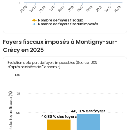
0
2009
2023
2017
2011
2025
2005
2019
2013
2007
2021
2015
Nombre de foyers fiscaux
Nombre de foyers fiscaux imposés
Foyers fiscaux imposés à Montigny-sur-
Crécy en 2025
Evolution de la part de foyers imposables (Source : JDN
d'après ministère de l'Economie)
100
Part des foyers fiscaux (%)
75
48,10 % des foyers
50
40,80 % des foyers