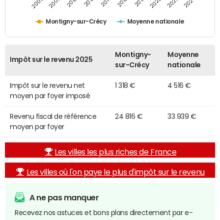
2014
2024
2010
2020
2012
2022
2006
2016
2008
2018
Montigny-sur-Crécy
Moyenne nationale
Montigny-
Moyenne
Impôt sur le revenu 2025
sur-Crécy
nationale
Impôt sur le revenu net
1 318 €
4 516 €
moyen par foyer imposé
Revenu fiscal de référence
24 816 €
33 939 €
moyen par foyer
Les villes les plus riches de France
Les villes où l'on paye le plus d'impôt sur le revenu
A ne pas manquer
Recevez nos astuces et bons plans directement par e-