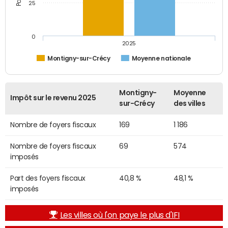
25
0
2025
Montigny-sur-Crécy
Moyenne nationale
Montigny-
Moyenne
Impôt sur le revenu 2025
sur-Crécy
des villes
Nombre de foyers fiscaux
169
1 186
Nombre de foyers fiscaux
69
574
imposés
Part des foyers fiscaux
40,8 %
48,1 %
imposés
Les villes où l'on paye le plus d'IFI