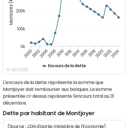
Montants (€)
200k
100k
0k
2000
2022
2016
2010
2002
2024
2018
2012
2006
2020
2014
2008
Encours de la dette
© JDN 2026
L'encours de la dette représente la somme que
Montjoyer doit rembourser aux banques. La somme
présentée ci-dessus représente l'encours total au 31
décembre.
Dette par habitant de Montjoyer
(Source : JDN d'après ministère de l'Economie)