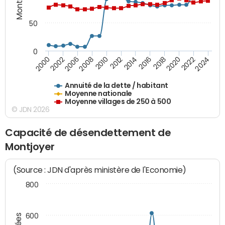
50
0
2014
2008
2000
2024
2018
2012
2006
2022
2016
2010
2002
2020
Annuité de la dette / habitant
Moyenne nationale
Moyenne villages de 250 à 500
© JDN 2026
Capacité de désendettement de
Montjoyer
(Source : JDN d'après ministère de l'Economie)
800
600