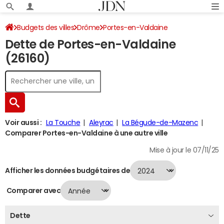
Budgets des villes
Drôme
Portes-en-Valdaine
Dette de Portes-en-Valdaine
Dette au 31/12/2024
(26160)
Voir aussi :
La Touche
Aleyrac
La Bégude-de-Mazenc
Comparer Portes-en-Valdaine à une autre ville
Mise à jour le 07/11/25
Afficher les données budgétaires de
Comparer avec
Dette