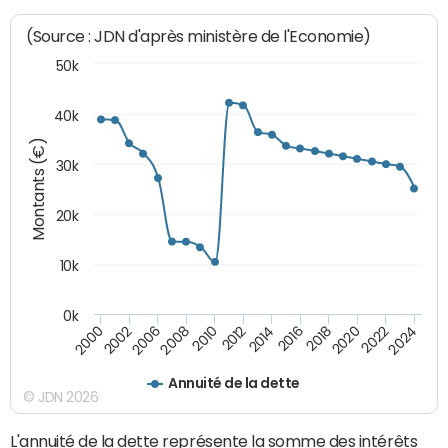
(Source : JDN d'après ministère de l'Economie)
50k
40k
Montants (€)
30k
20k
10k
0k
2020
2010
2016
2006
2022
2012
2000
2018
2008
2024
2014
2002
Annuité de la dette
© JDN 2026
L'annuité de la dette représente la somme des intérêts