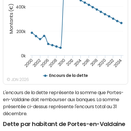
Montants (€)
400k
200k
0k
2000
2022
2016
2010
2002
2024
2018
2012
2006
2020
2014
2008
Encours de la dette
© JDN 2026
L'encours de la dette représente la somme que Portes-
en-Valdaine doit rembourser aux banques. La somme
présentée ci-dessus représente l'encours total au 31
décembre.
Dette par habitant de Portes-en-Valdaine