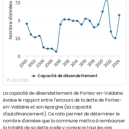
7,5
Nombre d'années
5
2,5
0
2016
2014
2012
2010
2008
2006
2002
2000
2024
2022
2020
2018
Capacité de désendettement
© JDN 2026
La capacité de désendettement de Portes-en-Valdaine
évalue le rapport entre l'encours de la dette de Portes-
en-Valdaine et son épargne (sa capacité
d'autofinancement). Ce ratio permet de déterminer le
nombre d'années que la commune mettra à rembourser
la totalité de sa dette si elle y consacre tous les ans