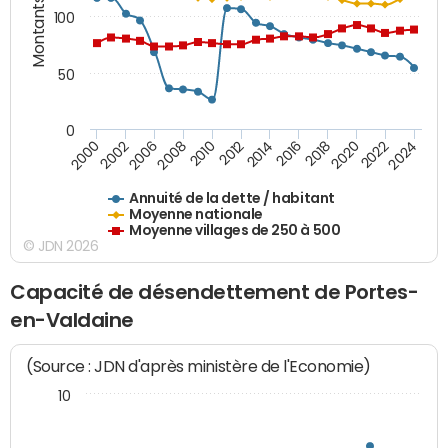
Montants (€)
100
50
0
2014
2008
2000
2024
2018
2012
2006
2022
2016
2010
2002
2020
Annuité de la dette / habitant
Moyenne nationale
Moyenne villages de 250 à 500
© JDN 2026
Capacité de désendettement de Portes-
en-Valdaine
(Source : JDN d'après ministère de l'Economie)
10