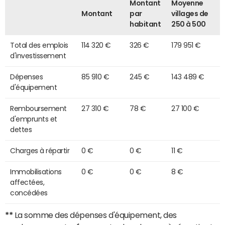
Montant
Moyenne
Montant
par
villages de
habitant
250 à 500
Total des emplois
114 320 €
326 €
179 951 €
d'investissement
Dépenses
85 910 €
245 €
143 489 €
d'équipement
Remboursement
27 310 €
78 €
27 100 €
d'emprunts et
dettes
Charges à répartir
0 €
0 €
11 €
Immobilisations
0 €
0 €
8 €
affectées,
concédées
**
La somme des dépenses d'équipement, des