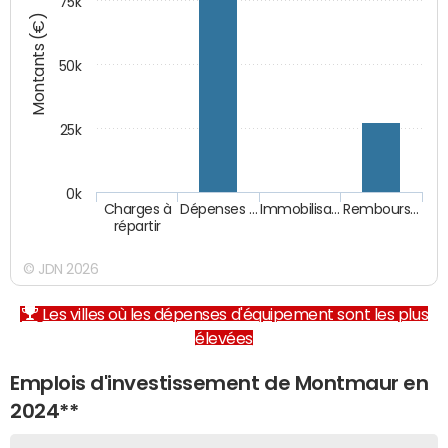
75k
Montants (€)
50k
25k
0k
Charges à
Dépenses …
Immobilisa…
Rembours…
répartir
© JDN 2026
Les villes où les dépenses d'équipement sont les plus
élevées
Emplois d'investissement de Montmaur en
2024**