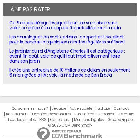
À NE PAS RATER
Ce Français déloge les squatteurs de sa maison sans
violence grâce à un coup de fil particulièrement malin
Les neurologues en sont certains : ce sport est excellent
pour le cerveau et quelques minutes régulières suffisent
Le jardinier du roi d'Angleterre Charles III est catégorique :
avant fin août, voici ce qu'il faut impérativement faire
dans son jardin
Il crée une entreprise de 10 millions de dollars en seulement
6 mois grâce à l'IA : voici la méthode de Ben Broca
Qui sommes-nous ?
L'équipe
Notre société
Publicité
Contact
Recrutement
Données personnelles
Paramétrer les cookies
Gérer Utiq
Tous les articles
RSS
Corrections
Mentions légales
Groupe Figaro
© 2025 CCM Benchmark