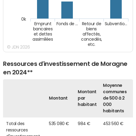
0k
Emprunt
Fonds de …
Retour de
Subventio…
bancaires
biens
et dettes
affectés,
assimilées
concedés,
etc.
© JDN 2026
Ressources d'investissement de Moragne
en 2024**
Moyenne
Montant
communes
Montant
par
de 500 à 2
habitant
000
habitants
Total des
535 080 €
984 €
453 560 €
ressources