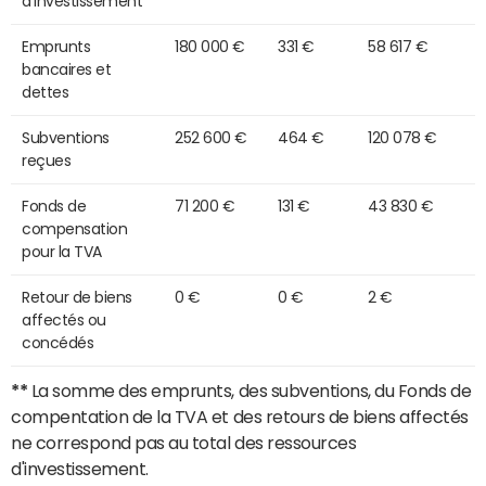
d'investissement
Emprunts
180 000 €
331 €
58 617 €
bancaires et
dettes
Subventions
252 600 €
464 €
120 078 €
reçues
Fonds de
71 200 €
131 €
43 830 €
compensation
pour la TVA
Retour de biens
0 €
0 €
2 €
affectés ou
concédés
**
La somme des emprunts, des subventions, du Fonds de
compentation de la TVA et des retours de biens affectés
ne correspond pas au total des ressources
d'investissement.