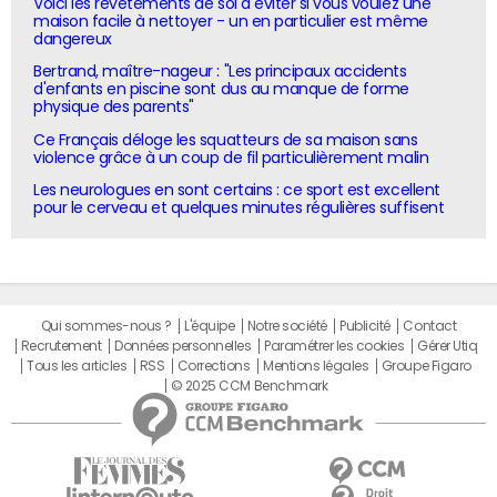
Voici les revêtements de sol à éviter si vous voulez une
maison facile à nettoyer - un en particulier est même
dangereux
Bertrand, maître-nageur : "Les principaux accidents
d'enfants en piscine sont dus au manque de forme
physique des parents"
Ce Français déloge les squatteurs de sa maison sans
violence grâce à un coup de fil particulièrement malin
Les neurologues en sont certains : ce sport est excellent
pour le cerveau et quelques minutes régulières suffisent
Qui sommes-nous ?
L'équipe
Notre société
Publicité
Contact
Recrutement
Données personnelles
Paramétrer les cookies
Gérer Utiq
Tous les articles
RSS
Corrections
Mentions légales
Groupe Figaro
© 2025 CCM Benchmark