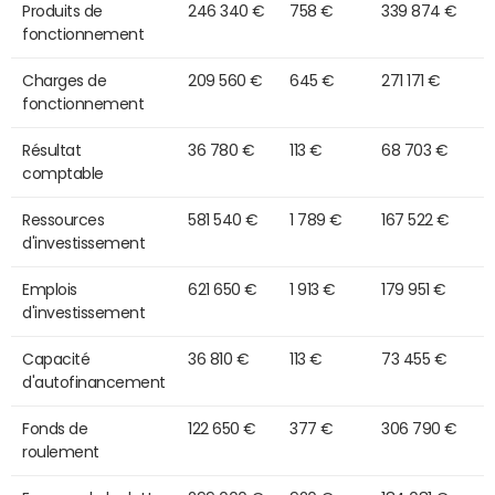
Produits de
246 340 €
758 €
339 874 €
fonctionnement
Charges de
209 560 €
645 €
271 171 €
fonctionnement
Résultat
36 780 €
113 €
68 703 €
comptable
Ressources
581 540 €
1 789 €
167 522 €
d'investissement
Emplois
621 650 €
1 913 €
179 951 €
d'investissement
Capacité
36 810 €
113 €
73 455 €
d'autofinancement
Fonds de
122 650 €
377 €
306 790 €
roulement