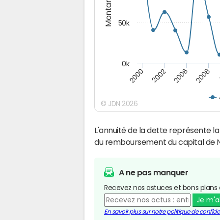
Montants (€)
50k
0k
2008
2000
2002
2006
© JDN 2026
L'annuité de la dette représente 
du remboursement du capital de N
A ne pas manquer
Recevez nos astuces et bons plans 
Je m'
En savoir plus sur notre politique de confiden