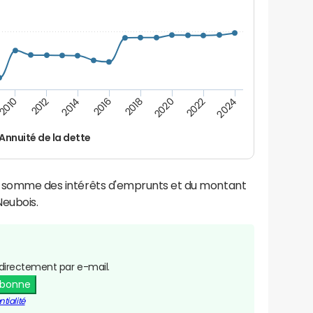
2016
2018
2010
2020
2012
2022
2014
2024
Annuité de la dette
la somme des intérêts d'emprunts et du montant
eubois.
directement par e-mail.
abonne
tialité