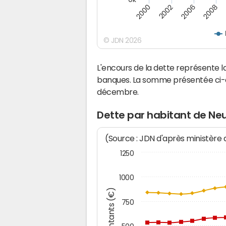
2000
2008
2006
2002
© JDN 2026
L'encours de la dette représente
banques. La somme présentée ci-de
décembre.
Dette par habitant de Ne
(Source : JDN d'après ministère
1250
1000
Montants (€)
750