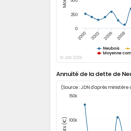
500
250
0
2000
2002
2006
2008
Neubois
Moyenne comm
© JDN 2026
Annuité de la dette de Ne
(Source : JDN d'après ministère
150k
100k