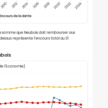
2014
2024
2012
2022
2010
2020
2018
2016
Encours de la dette
 la somme que Neubois doit rembourser aux
ssus représente l'encours total au 31
ubois
 de l'Economie)