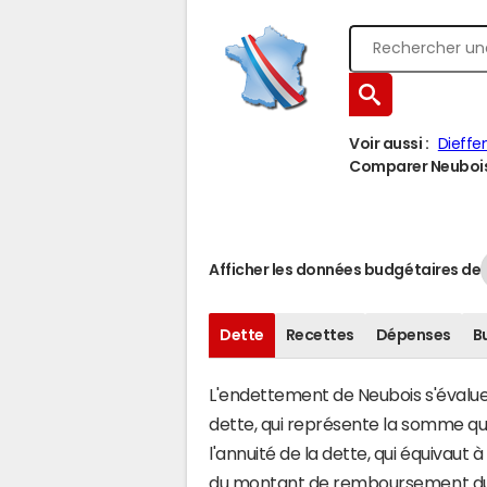
Voir aussi :
Dieffe
Comparer Neubois 
Afficher les données budgétaires de
Dette
Recettes
Dépenses
B
L'endettement de Neubois s'évalue e
dette, qui représente la somme q
l'annuité de la dette, qui équivau
du montant de remboursement du c