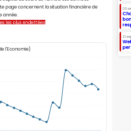
te page concernent la situation financière de
03 s
Cha
e année.
bon
lles les plus endettées
res
21 se
Web
per
 de l'Economie)