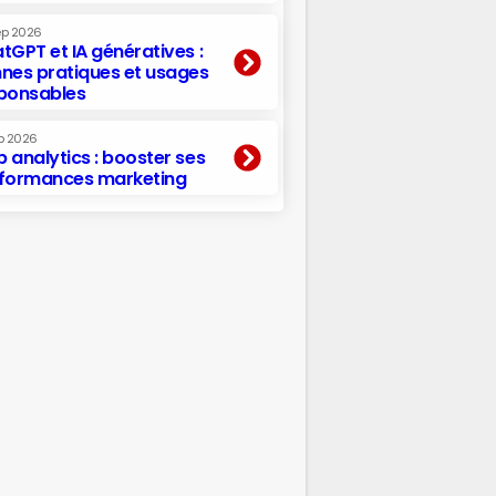
ep 2026
tGPT et IA génératives :
nes pratiques et usages
ponsables
p 2026
 analytics : booster ses
formances marketing