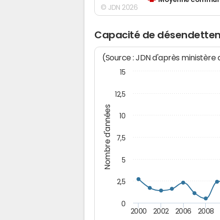
Moyenne communes
© JDN 2026
Capacité de désendette
(Source : JDN d'après ministère
15
12,5
Nombre d'années
10
7,5
5
2,5
0
2000
2002
2006
2008