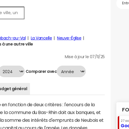
nbach-au-Val
La Vancelle
Neuve-Église
à une autre ville
Mise à jour le 07/11/25
Comparer avec
udget général
n fonction de deux critères : l'encours de la
FO
ue la commune du Bas-Rhin doit aux banques, et
t à la somme des intérêts d'emprunts de Neubois et
27 a
Goo
apital au cours de l'année. Les données