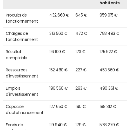
habitants
Produits de
432 660 €
645 €
959 015 €
fonctionnement
Charges de
316 560 €
472 €
783 493 €
fonctionnement
Résultat
116 100 €
173 €
175 522 €
comptable
Ressources
152 480 €
227 €
453 560 €
d'investissement
Emplois
196 560 €
293 €
490 361 €
d'investissement
Capacité
127 650 €
190 €
188 312 €
d'autofinancement
Fonds de
119 940 €
179 €
578 279 €