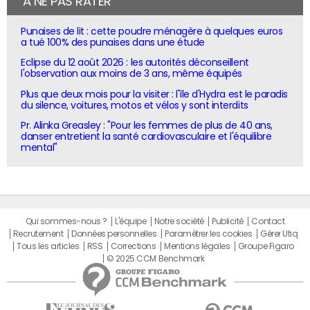
À NE PAS RATER
Punaises de lit : cette poudre ménagère à quelques euros
a tué 100% des punaises dans une étude
Eclipse du 12 août 2026 : les autorités déconseillent
l'observation aux moins de 3 ans, même équipés
Plus que deux mois pour la visiter : l'île d'Hydra est le paradis
du silence, voitures, motos et vélos y sont interdits
Pr. Alinka Greasley : "Pour les femmes de plus de 40 ans,
danser entretient la santé cardiovasculaire et l'équilibre
mental"
Qui sommes-nous ?
L'équipe
Notre société
Publicité
Contact
Recrutement
Données personnelles
Paramétrer les cookies
Gérer Utiq
Tous les articles
RSS
Corrections
Mentions légales
Groupe Figaro
© 2025 CCM Benchmark