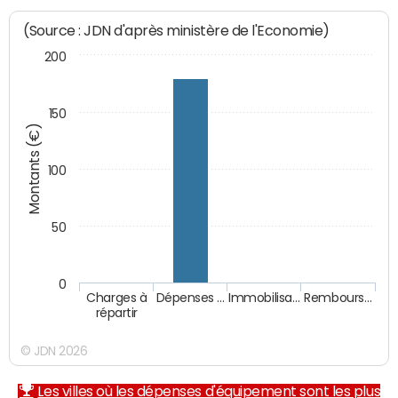
(Source : JDN d'après ministère de l'Economie)
200
150
Montants (€)
100
50
0
Charges à
Dépenses …
Immobilisa…
Rembours…
répartir
© JDN 2026
Les villes où les dépenses d'équipement sont les plus