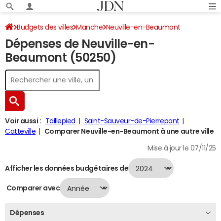
Budgets des villes
Manche
Neuville-en-Beaumont
Dépenses de Neuville-en-
Dépenses 2024
Beaumont (50250)
Voir aussi :
Taillepied
Saint-Sauveur-de-Pierrepont
Catteville
Comparer Neuville-en-Beaumont à une autre ville
Mise à jour le 07/11/25
Afficher les données budgétaires de
Comparer avec
Dépenses