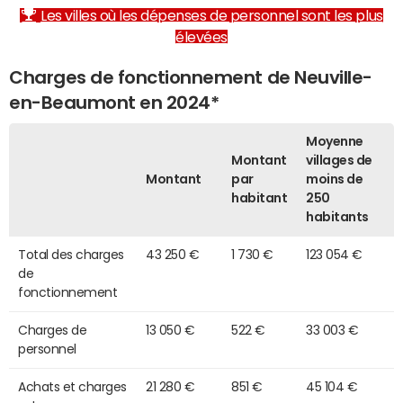
Les villes où les dépenses de personnel sont les plus
élevées
Charges de fonctionnement de Neuville-
en-Beaumont en 2024*
Moyenne
Montant
villages de
Montant
par
moins de
habitant
250
habitants
Total des charges
43 250 €
1 730 €
123 054 €
de
fonctionnement
Charges de
13 050 €
522 €
33 003 €
personnel
Achats et charges
21 280 €
851 €
45 104 €