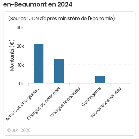
en-Beaumont en 2024
(Source : JDN d'après ministère de l'Economie)
30k
Montants (€)
20k
10k
0k
Achats et charges ex…
Charges de personnel
Charges financières
Contingents
Subventions versées
© JDN 2026