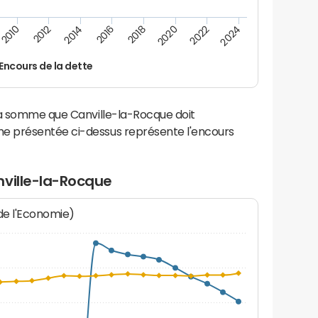
2024
2022
2020
2018
2016
2014
2012
2010
Encours de la dette
la somme que Canville-la-Rocque doit
e présentée ci-dessus représente l'encours
nville-la-Rocque
 de l'Economie)