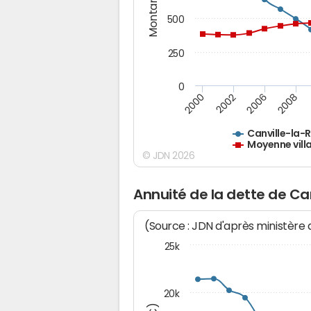
Montants (€)
500
250
0
2000
2002
2006
2008
Canville-la-
Moyenne vill
© JDN 2026
Annuité de la dette de Ca
(Source : JDN d'après ministère
25k
20k