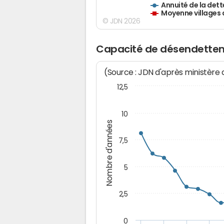
Annuité de la dett
Moyenne villages 
© JDN 2026
Capacité de désendettem
(Source : JDN d'après ministère
12,5
10
Nombre d'années
7,5
5
2,5
0