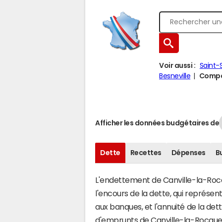
Voir aussi :
Saint-
Besneville
Compar
Afficher les données budgétaires de
Dette
Recettes
Dépenses
B
L'endettement de Canville-la-Rocqu
l'encours de la dette, qui représ
aux banques, et l'annuité de la det
d'emprunts de Canville-la-Rocqu