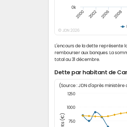
0k
2008
2006
2002
2000
© JDN 2026
L'encours de la dette représente 
rembourser aux banques. La somm
total au 31 décembre.
Dette par habitant de Ca
(Source : JDN d'après ministère
1250
1000
750