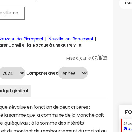
Sauveur-de-Pierrepont
Neuville-en-Beaumont
er Canville-la-Rocque à une autre ville
Mise à jour le 07/11/25
Comparer avec
udget général
e s'évalue en fonction de deux critères :
FO
ente la somme que la commune de la Manche doit
te, qui équivaut à la somme des intérêts
27 a
Goo
e et du montant de remboursement du capital au