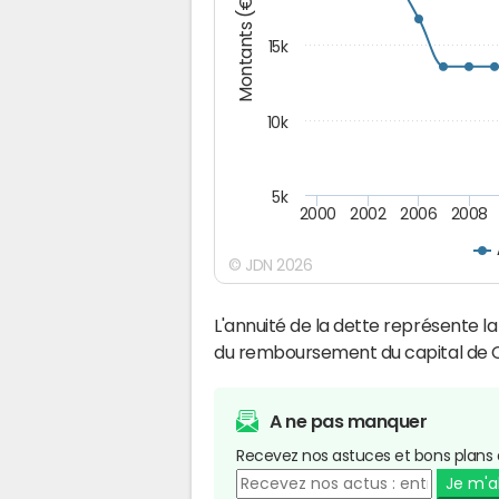
Montants (€)
15k
10k
5k
2000
2002
2006
2008
© JDN 2026
L'annuité de la dette représente 
du remboursement du capital de C
A ne pas manquer
Recevez nos astuces et bons plans 
Je m'