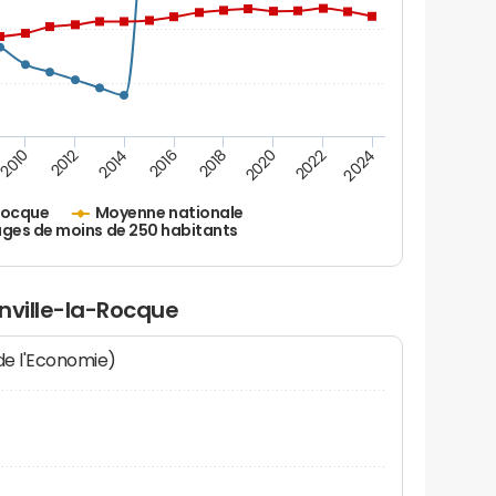
2010
2012
2014
2016
2018
2020
2022
2024
Rocque
Moyenne nationale
ages de moins de 250 habitants
nville-la-Rocque
 de l'Economie)