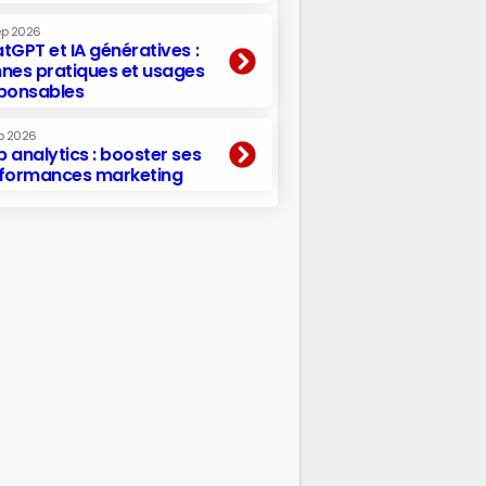
ep 2026
tGPT et IA génératives :
nes pratiques et usages
ponsables
p 2026
 analytics : booster ses
formances marketing