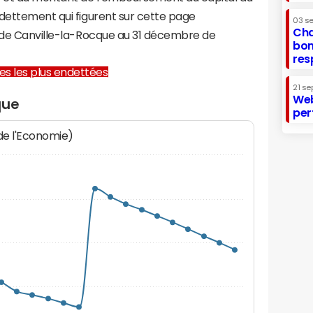
ndettement qui figurent sur cette page
03 s
Cha
e de Canville-la-Rocque au 31 décembre de
bon
res
lles les plus endettées
21 se
Web
que
per
 de l'Economie)