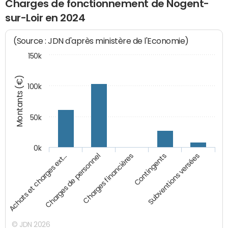
Charges de fonctionnement de Nogent-
sur-Loir en 2024
(Source : JDN d'après ministère de l'Economie)
150k
Montants (€)
100k
50k
0k
Achats et charges ext…
Charges de personnel
Charges financières
Contingents
Subventions versées
© JDN 2026