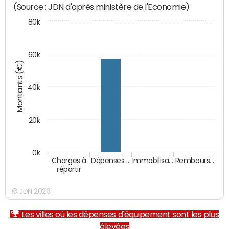
(Source : JDN d'après ministère de l'Economie)
80k
60k
Montants (€)
40k
20k
0k
Charges à
Dépenses …
Immobilisa…
Rembours…
répartir
© JDN 2026
Les villes où les dépenses d'équipement sont les plus
élevées