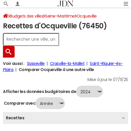
Budgets des villes
Seine-Maritime
Ocqueville
Recettes d'Ocqueville (76450)
Recettes 2024
Voir aussi :
Sasseville
Crasville-la-Mallet
Saint-Riquier-ès-
Plains
Comparer Ocqueville à une autre ville
Mise à jour le 07/11/25
Afficher les données budgétaires de
Comparer avec
Recettes