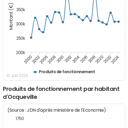
Montant (€)
350k
300k
250k
200k
2000
2022
2016
2010
2002
2024
2018
2012
2006
2020
2014
2008
Produits de fonctionnement
© JDN 2026
Produits de fonctionnement par habitant
d'Ocqueville
(Source : JDN d'après ministère de l'Economie)
1750