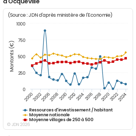
d'Ocqueville
(Source : JDN d'après ministère de l'Economie)
1000
750
Montants (€)
500
250
0
2018
2002
2022
2008
2012
2016
2000
2020
2006
2024
2010
2014
Ressources d'investissement / habitant
Moyenne nationale
Moyenne villages de 250 à 500
© JDN 2026