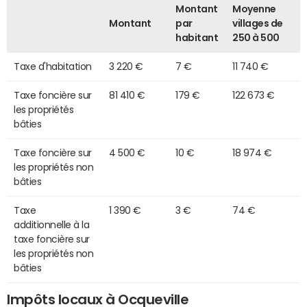
Montant
Moyenne
Montant
par
villages de
habitant
250 à 500
Taxe d'habitation
3 220 €
7 €
11 740 €
Taxe foncière sur
81 410 €
179 €
122 673 €
les propriétés
bâties
Taxe foncière sur
4 500 €
10 €
18 974 €
les propriétés non
bâties
Taxe
1 390 €
3 €
74 €
additionnelle à la
taxe foncière sur
les propriétés non
bâties
Impôts locaux à Ocqueville