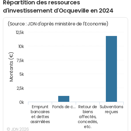
Répartition des ressources
d'investissement d'Ocqueville en 2024
(Source : JDN d'après ministère de l'Economie)
12,5k
10k
Montants (€)
7,5k
5k
2,5k
0k
Emprunt
Fonds de c…
Retour de
Subventions
bancaires
biens
reçues
et dettes
affectés,
assimilées
concedés,
etc.
© JDN 2026