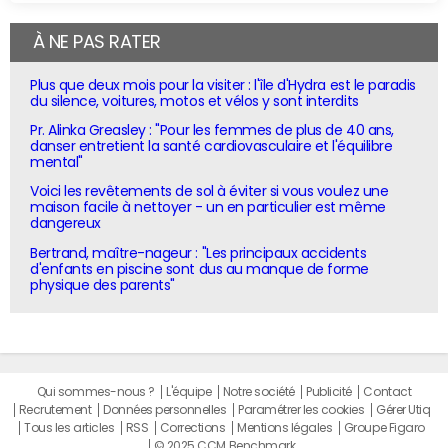
À NE PAS RATER
Plus que deux mois pour la visiter : l'île d'Hydra est le paradis
du silence, voitures, motos et vélos y sont interdits
Pr. Alinka Greasley : "Pour les femmes de plus de 40 ans,
danser entretient la santé cardiovasculaire et l'équilibre
mental"
Voici les revêtements de sol à éviter si vous voulez une
maison facile à nettoyer - un en particulier est même
dangereux
Bertrand, maître-nageur : "Les principaux accidents
d'enfants en piscine sont dus au manque de forme
physique des parents"
Qui sommes-nous ?
L'équipe
Notre société
Publicité
Contact
Recrutement
Données personnelles
Paramétrer les cookies
Gérer Utiq
Tous les articles
RSS
Corrections
Mentions légales
Groupe Figaro
© 2025 CCM Benchmark