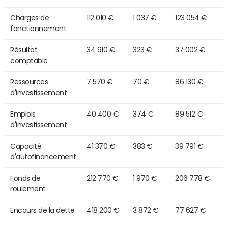
Charges de
112 010 €
1 037 €
123 054 €
fonctionnement
Résultat
34 910 €
323 €
37 002 €
comptable
Ressources
7 570 €
70 €
86 130 €
d'investissement
Emplois
40 400 €
374 €
89 512 €
d'investissement
Capacité
41 370 €
383 €
39 791 €
d'autofinancement
Fonds de
212 770 €
1 970 €
206 778 €
roulement
Encours de la dette
418 200 €
3 872 €
77 627 €