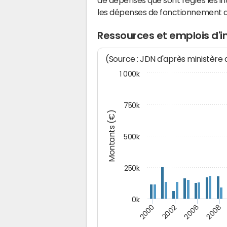
de dépenses que sont réglés les in
les dépenses de fonctionnement 
Ressources et emplois d'
(Source : JDN d'après ministère
1 000k
750k
Montants (€)
500k
250k
0k
2008
2002
2006
2000