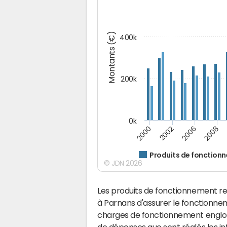
Montants (€)
400k
200k
0k
2000
2008
2006
2002
Produits de fonction
© JDN 2026
Les produits de fonctionnement r
à Parnans d'assurer le fonctionn
charges de fonctionnement englobe