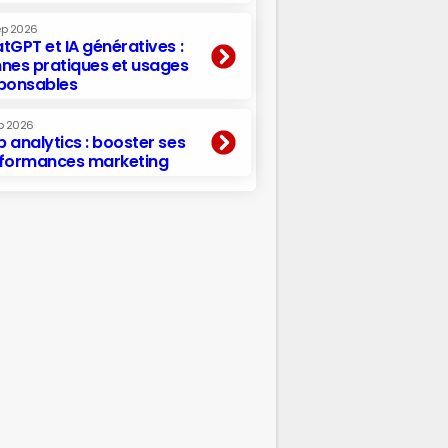
ep 2026
tGPT et IA génératives :
nes pratiques et usages
ponsables
p 2026
 analytics : booster ses
formances marketing