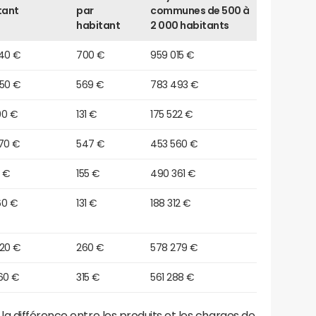
tant
par
communes de 500 à
habitant
2 000 habitants
940 €
700 €
959 015 €
150 €
569 €
783 493 €
90 €
131 €
175 522 €
870 €
547 €
453 560 €
0 €
155 €
490 361 €
60 €
131 €
188 312 €
420 €
260 €
578 279 €
60 €
315 €
561 288 €
a différence entre les produits et les charges de