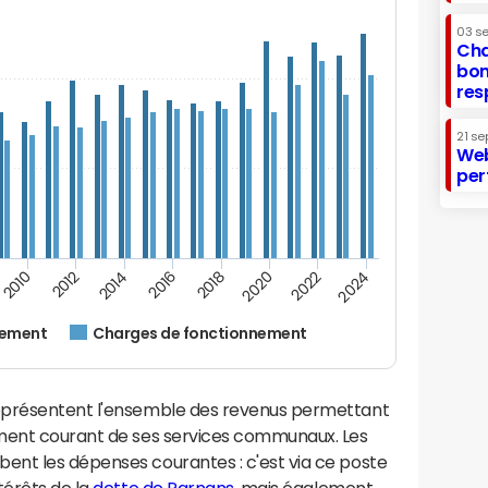
03 s
Cha
bon
res
21 se
Web
per
2014
2024
2012
2022
2010
2020
2018
2016
nement
Charges de fonctionnement
eprésentent l'ensemble des revenus permettant
ement courant de ses services communaux. Les
nt les dépenses courantes : c'est via ce poste