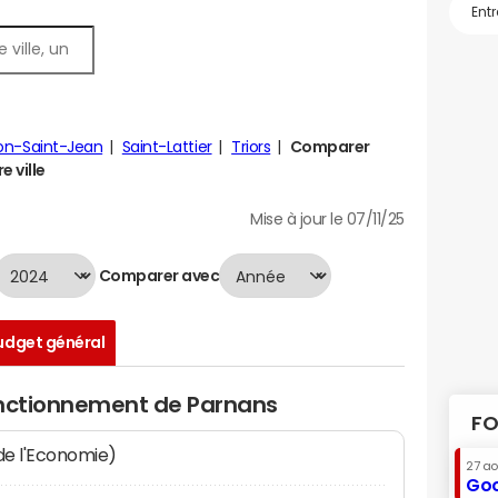
lon-Saint-Jean
Saint-Lattier
Triors
Comparer
e ville
Mise à jour le 07/11/25
Comparer avec
udget général
onctionnement de Parnans
FO
 de l'Economie)
27 a
Goo