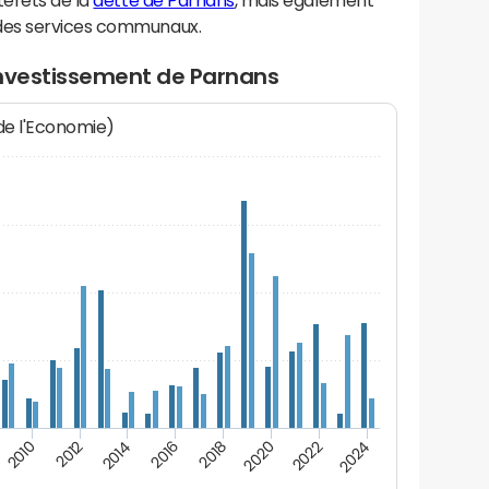
térêts de la
dette de Parnans
, mais également
des services communaux.
investissement de Parnans
 de l'Economie)
2022
2018
2014
2010
2024
2020
2016
2012