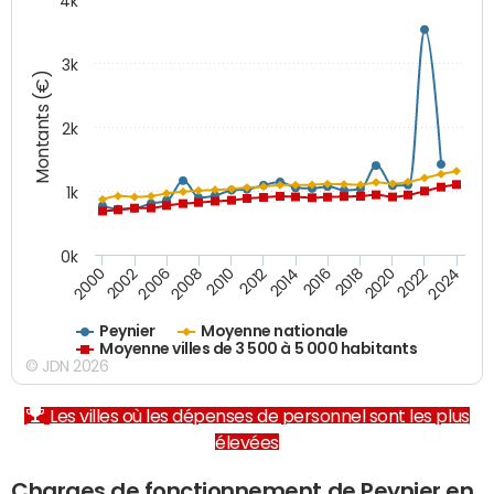
4k
3k
Montants (€)
2k
1k
0k
2016
2014
2012
2010
2008
2006
2002
2000
2024
2022
2020
2018
Peynier
Moyenne nationale
Moyenne villes de 3 500 à 5 000 habitants
© JDN 2026
Les villes où les dépenses de personnel sont les plus
élevées
Charges de fonctionnement de Peynier en