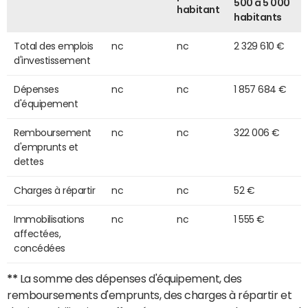
500 à 5 000
habitant
habitants
Total des emplois
nc
nc
2 329 610 €
d'investissement
Dépenses
nc
nc
1 857 684 €
d'équipement
Remboursement
nc
nc
322 006 €
d'emprunts et
dettes
Charges à répartir
nc
nc
52 €
Immobilisations
nc
nc
1 555 €
affectées,
concédées
**
La somme des dépenses d'équipement, des
remboursements d'emprunts, des charges à répartir et