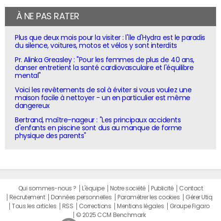
À NE PAS RATER
Plus que deux mois pour la visiter : l'île d'Hydra est le paradis
du silence, voitures, motos et vélos y sont interdits
Pr. Alinka Greasley : "Pour les femmes de plus de 40 ans,
danser entretient la santé cardiovasculaire et l'équilibre
mental"
Voici les revêtements de sol à éviter si vous voulez une
maison facile à nettoyer - un en particulier est même
dangereux
Bertrand, maître-nageur : "Les principaux accidents
d'enfants en piscine sont dus au manque de forme
physique des parents"
Qui sommes-nous ?
L'équipe
Notre société
Publicité
Contact
Recrutement
Données personnelles
Paramétrer les cookies
Gérer Utiq
Tous les articles
RSS
Corrections
Mentions légales
Groupe Figaro
© 2025 CCM Benchmark