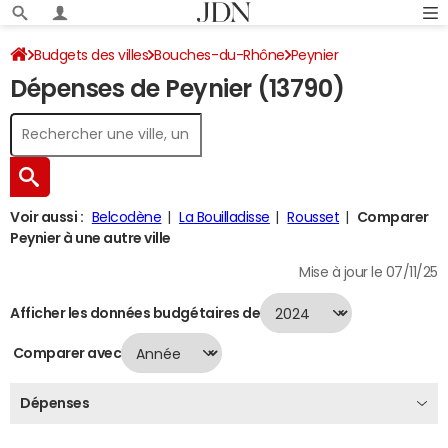
Budgets des villes
Bouches-du-Rhône
Peynier
Dépenses de Peynier (13790)
Dépenses 2024
Voir aussi :
Belcodène
La Bouilladisse
Rousset
Comparer
Peynier à une autre ville
Mise à jour le 07/11/25
Afficher les données budgétaires de
Comparer avec
Dépenses