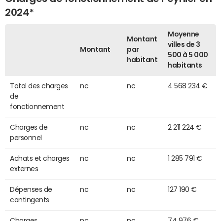
2024*
Moyenne
Montant
villes de 3
Montant
par
500 à 5 000
habitant
habitants
Total des charges
nc
nc
4 568 234 €
de
fonctionnement
Charges de
nc
nc
2 211 224 €
personnel
Achats et charges
nc
nc
1 285 791 €
externes
Dépenses de
nc
nc
127 190 €
contingents
Charges
nc
nc
74 976 €