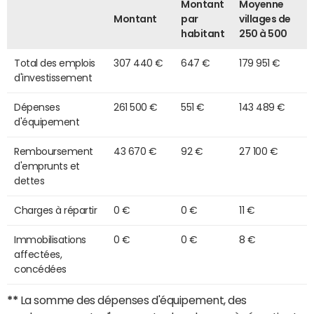
Montant
Moyenne
Montant
par
villages de
habitant
250 à 500
Total des emplois
307 440 €
647 €
179 951 €
d'investissement
Dépenses
261 500 €
551 €
143 489 €
d'équipement
Remboursement
43 670 €
92 €
27 100 €
d'emprunts et
dettes
Charges à répartir
0 €
0 €
11 €
Immobilisations
0 €
0 €
8 €
affectées,
concédées
**
La somme des dépenses d'équipement, des