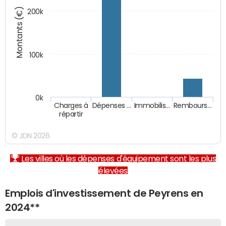
Montants (€)
200k
100k
0k
Charges à
Dépenses …
Immobilis…
Rembours…
répartir
© JDN 2026
Les villes où les dépenses d'équipement sont les plus
élevées
Emplois d'investissement de Peyrens en
2024**