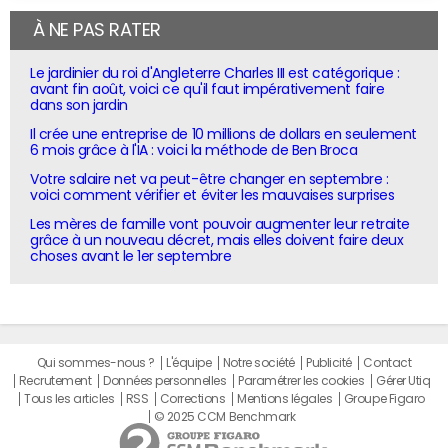
À NE PAS RATER
Le jardinier du roi d'Angleterre Charles III est catégorique :
avant fin août, voici ce qu'il faut impérativement faire
dans son jardin
Il crée une entreprise de 10 millions de dollars en seulement
6 mois grâce à l'IA : voici la méthode de Ben Broca
Votre salaire net va peut-être changer en septembre :
voici comment vérifier et éviter les mauvaises surprises
Les mères de famille vont pouvoir augmenter leur retraite
grâce à un nouveau décret, mais elles doivent faire deux
choses avant le 1er septembre
Qui sommes-nous ?
L'équipe
Notre société
Publicité
Contact
Recrutement
Données personnelles
Paramétrer les cookies
Gérer Utiq
Tous les articles
RSS
Corrections
Mentions légales
Groupe Figaro
© 2025 CCM Benchmark