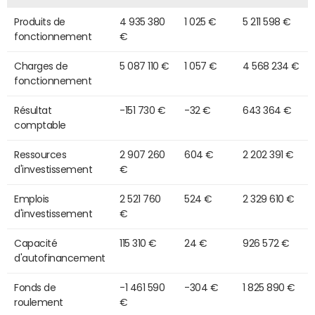
Produits de
4 935 380
1 025 €
5 211 598 €
fonctionnement
€
Charges de
5 087 110 €
1 057 €
4 568 234 €
fonctionnement
Résultat
-151 730 €
-32 €
643 364 €
comptable
Ressources
2 907 260
604 €
2 202 391 €
d'investissement
€
Emplois
2 521 760
524 €
2 329 610 €
d'investissement
€
Capacité
115 310 €
24 €
926 572 €
d'autofinancement
Fonds de
-1 461 590
-304 €
1 825 890 €
roulement
€