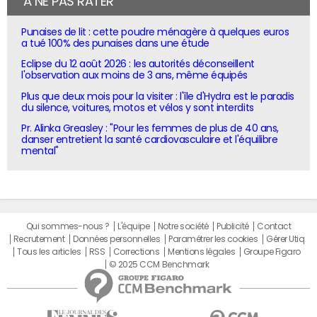
À NE PAS RATER
Punaises de lit : cette poudre ménagère à quelques euros
a tué 100% des punaises dans une étude
Eclipse du 12 août 2026 : les autorités déconseillent
l'observation aux moins de 3 ans, même équipés
Plus que deux mois pour la visiter : l'île d'Hydra est le paradis
du silence, voitures, motos et vélos y sont interdits
Pr. Alinka Greasley : "Pour les femmes de plus de 40 ans,
danser entretient la santé cardiovasculaire et l'équilibre
mental"
Qui sommes-nous ?
L'équipe
Notre société
Publicité
Contact
Recrutement
Données personnelles
Paramétrer les cookies
Gérer Utiq
Tous les articles
RSS
Corrections
Mentions légales
Groupe Figaro
© 2025 CCM Benchmark