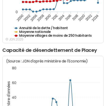
0
2014
2008
2000
2024
2018
2012
2006
2022
2016
2010
2002
2020
Annuité de la dette / habitant
Moyenne nationale
Moyenne villages de moins de 250 habitants
© JDN 2026
Capacité de désendettement de Placey
(Source : JDN d'après ministère de l'Economie)
80
60
Nombre d'années
40