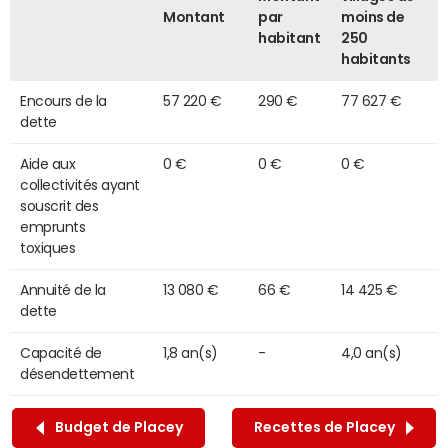
Montant
par
moins de
habitant
250
habitants
Encours de la
57 220 €
290 €
77 627 €
dette
Aide aux
0 €
0 €
0 €
collectivités ayant
souscrit des
emprunts
toxiques
Annuité de la
13 080 €
66 €
14 425 €
dette
Capacité de
1,8 an(s)
-
4,0 an(s)
désendettement
Budget de Placey
Recettes de Placey