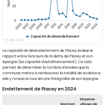
20
0
2000
2002
2006
2008
2010
2012
2014
2016
2018
2020
2022
2024
Capacité de désendettement
© JDN 2026
La capacité de désendettement de Placey évalue le
rapport entre l'encours de la dette de Placey et son
épargne (sa capacité d'autofinancement). Ce ratio
permet de déterminer le nombre d'années que la
commune mettra à rembourser la totalité de sa dette si
elle y consacre tous les ans l'intégralité de son épargne.
Endettement de Placey en 2024
Moyenne
Montant
villages de