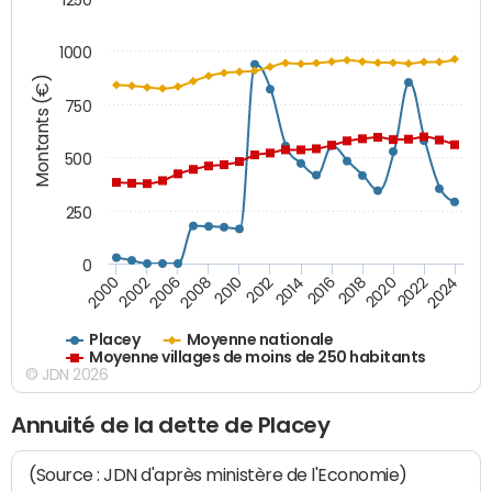
1000
Montants (€)
750
500
250
0
2018
2002
2022
2008
2012
2016
2000
2020
2006
2024
2010
2014
Placey
Moyenne nationale
Moyenne villages de moins de 250 habitants
© JDN 2026
Annuité de la dette de Placey
(Source : JDN d'après ministère de l'Economie)