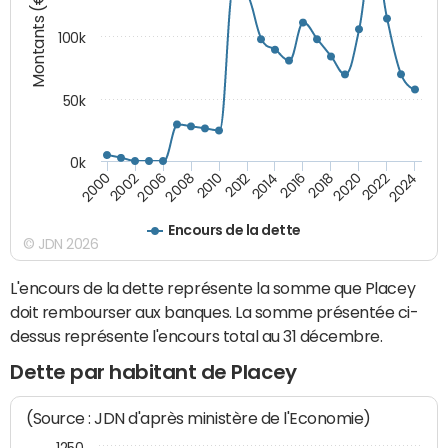
Montants (€)
100k
50k
0k
2008
2022
2002
2018
2014
2010
2024
2006
2020
2000
2016
2012
Encours de la dette
© JDN 2026
L'encours de la dette représente la somme que Placey
doit rembourser aux banques. La somme présentée ci-
dessus représente l'encours total au 31 décembre.
Dette par habitant de Placey
(Source : JDN d'après ministère de l'Economie)
1250