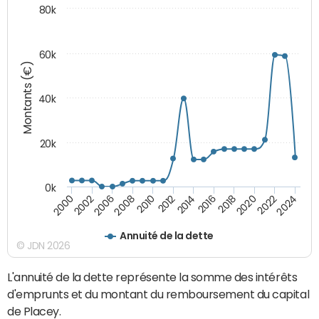
80k
60k
Montants (€)
40k
20k
0k
2020
2010
2016
2006
2022
2012
2000
2018
2008
2024
2014
2002
Annuité de la dette
© JDN 2026
L'annuité de la dette représente la somme des intérêts
d'emprunts et du montant du remboursement du capital
de Placey.