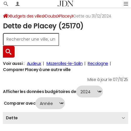
Budgets des villes
Doubs
Placey
Dette au 31/12/2024
Dette de Placey (25170)
Voir aussi :
Audeux
Mazerolles-le-Salin
Recologne
Comparer Placey à une autre ville
Mise à jour le 07/11/25
Afficher les données budgétaires de
Comparer avec
Dette